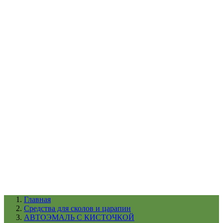
УХОД ЗА ШИНАМИ И ДИСКАМИ
КАТАЛОГ ПО НАЗНАЧЕНИЮ
29
АБРАЗИВЫ
АВТОЭМАЛИ
АНТИГРАВИЙ
АНТИКОРРОЗИЙНЫЕ МАТЕРИАЛЫ
АРМИРУЮЩИЕ
МАТЕРИАЛЫ
АЭРОЗОЛЬНЫЕ МАТЕРИАЛЫ
ВСПОМОГАТЕЛЬНЫЕ МАТЕРИАЛЫ
Ещё (22)
КАТАЛОГ ПО ПРОИЗВОДИТЕЛЮ
68
3М
A1
ANEST IWATA
APP
Arnezi
ARTON
ASTROhim
Ещё (61)
Главная
Cредства для сколов и царапин
АВТОЭМАЛЬ С КИСТОЧКОЙ