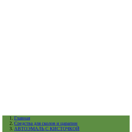
УХОД ЗА ШИНАМИ И ДИСКАМИ
КАТАЛОГ ПО НАЗНАЧЕНИЮ
29
АБРАЗИВЫ
АВТОЭМАЛИ
АНТИГРАВИЙ
АНТИКОРРОЗИЙНЫЕ МАТЕРИАЛЫ
АРМИРУЮЩИЕ
МАТЕРИАЛЫ
АЭРОЗОЛЬНЫЕ МАТЕРИАЛЫ
ВСПОМОГАТЕЛЬНЫЕ МАТЕРИАЛЫ
Ещё (22)
КАТАЛОГ ПО ПРОИЗВОДИТЕЛЮ
68
3М
A1
ANEST IWATA
APP
Arnezi
ARTON
ASTROhim
Ещё (61)
Главная
Cредства для сколов и царапин
АВТОЭМАЛЬ С КИСТОЧКОЙ