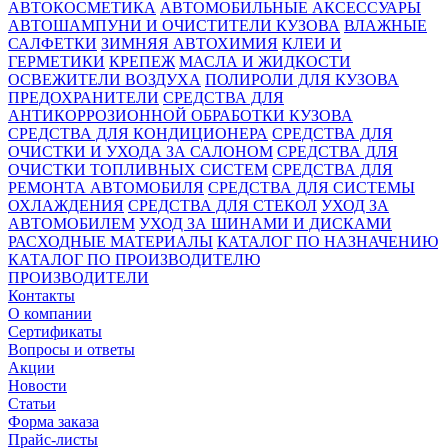
АВТОКОСМЕТИКА
АВТОМОБИЛЬНЫЕ АКСЕССУАРЫ
АВТОШАМПУНИ И ОЧИСТИТЕЛИ КУЗОВА
ВЛАЖНЫЕ
САЛФЕТКИ
ЗИМНЯЯ АВТОХИМИЯ
КЛЕИ И
ГЕРМЕТИКИ
КРЕПЕЖ
МАСЛА И ЖИДКОСТИ
ОСВЕЖИТЕЛИ ВОЗДУХА
ПОЛИРОЛИ ДЛЯ КУЗОВА
ПРЕДОХРАНИТЕЛИ
СРЕДСТВА ДЛЯ
АНТИКОРРОЗИОННОЙ ОБРАБОТКИ КУЗОВА
СРЕДСТВА ДЛЯ КОНДИЦИОНЕРА
СРЕДСТВА ДЛЯ
ОЧИСТКИ И УХОДА ЗА САЛОНОМ
СРЕДСТВА ДЛЯ
ОЧИСТКИ ТОПЛИВНЫХ СИСТЕМ
СРЕДСТВА ДЛЯ
РЕМОНТА АВТОМОБИЛЯ
СРЕДСТВА ДЛЯ СИСТЕМЫ
ОХЛАЖДЕНИЯ
СРЕДСТВА ДЛЯ СТЕКОЛ
УХОД ЗА
АВТОМОБИЛЕМ
УХОД ЗА ШИНАМИ И ДИСКАМИ
РАСХОДНЫЕ МАТЕРИАЛЫ
КАТАЛОГ ПО НАЗНАЧЕНИЮ
КАТАЛОГ ПО ПРОИЗВОДИТЕЛЮ
ПРОИЗВОДИТЕЛИ
Контакты
О компании
Сертификаты
Вопросы и ответы
Акции
Новости
Статьи
Форма заказа
Прайс-листы