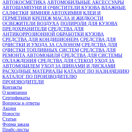
АВТОКОСМЕТИКА
АВТОМОБИЛЬНЫЕ АКСЕССУАРЫ
АВТОШАМПУНИ И ОЧИСТИТЕЛИ КУЗОВА
ВЛАЖНЫЕ
САЛФЕТКИ
ЗИМНЯЯ АВТОХИМИЯ
КЛЕИ И
ГЕРМЕТИКИ
КРЕПЕЖ
МАСЛА И ЖИДКОСТИ
ОСВЕЖИТЕЛИ ВОЗДУХА
ПОЛИРОЛИ ДЛЯ КУЗОВА
ПРЕДОХРАНИТЕЛИ
СРЕДСТВА ДЛЯ
АНТИКОРРОЗИОННОЙ ОБРАБОТКИ КУЗОВА
СРЕДСТВА ДЛЯ КОНДИЦИОНЕРА
СРЕДСТВА ДЛЯ
ОЧИСТКИ И УХОДА ЗА САЛОНОМ
СРЕДСТВА ДЛЯ
ОЧИСТКИ ТОПЛИВНЫХ СИСТЕМ
СРЕДСТВА ДЛЯ
РЕМОНТА АВТОМОБИЛЯ
СРЕДСТВА ДЛЯ СИСТЕМЫ
ОХЛАЖДЕНИЯ
СРЕДСТВА ДЛЯ СТЕКОЛ
УХОД ЗА
АВТОМОБИЛЕМ
УХОД ЗА ШИНАМИ И ДИСКАМИ
РАСХОДНЫЕ МАТЕРИАЛЫ
КАТАЛОГ ПО НАЗНАЧЕНИЮ
КАТАЛОГ ПО ПРОИЗВОДИТЕЛЮ
ПРОИЗВОДИТЕЛИ
Контакты
О компании
Сертификаты
Вопросы и ответы
Акции
Новости
Статьи
Форма заказа
Прайс-листы