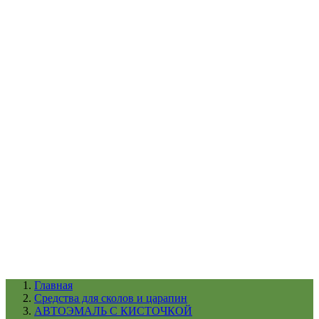
УХОД ЗА ШИНАМИ И ДИСКАМИ
КАТАЛОГ ПО НАЗНАЧЕНИЮ
29
АБРАЗИВЫ
АВТОЭМАЛИ
АНТИГРАВИЙ
АНТИКОРРОЗИЙНЫЕ МАТЕРИАЛЫ
АРМИРУЮЩИЕ
МАТЕРИАЛЫ
АЭРОЗОЛЬНЫЕ МАТЕРИАЛЫ
ВСПОМОГАТЕЛЬНЫЕ МАТЕРИАЛЫ
Ещё (22)
КАТАЛОГ ПО ПРОИЗВОДИТЕЛЮ
68
3М
A1
ANEST IWATA
APP
Arnezi
ARTON
ASTROhim
Ещё (61)
Главная
Cредства для сколов и царапин
АВТОЭМАЛЬ С КИСТОЧКОЙ