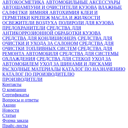
АВТОКОСМЕТИКА
АВТОМОБИЛЬНЫЕ АКСЕССУАРЫ
АВТОШАМПУНИ И ОЧИСТИТЕЛИ КУЗОВА
ВЛАЖНЫЕ
САЛФЕТКИ
ЗИМНЯЯ АВТОХИМИЯ
КЛЕИ И
ГЕРМЕТИКИ
КРЕПЕЖ
МАСЛА И ЖИДКОСТИ
ОСВЕЖИТЕЛИ ВОЗДУХА
ПОЛИРОЛИ ДЛЯ КУЗОВА
ПРЕДОХРАНИТЕЛИ
СРЕДСТВА ДЛЯ
АНТИКОРРОЗИОННОЙ ОБРАБОТКИ КУЗОВА
СРЕДСТВА ДЛЯ КОНДИЦИОНЕРА
СРЕДСТВА ДЛЯ
ОЧИСТКИ И УХОДА ЗА САЛОНОМ
СРЕДСТВА ДЛЯ
ОЧИСТКИ ТОПЛИВНЫХ СИСТЕМ
СРЕДСТВА ДЛЯ
РЕМОНТА АВТОМОБИЛЯ
СРЕДСТВА ДЛЯ СИСТЕМЫ
ОХЛАЖДЕНИЯ
СРЕДСТВА ДЛЯ СТЕКОЛ
УХОД ЗА
АВТОМОБИЛЕМ
УХОД ЗА ШИНАМИ И ДИСКАМИ
РАСХОДНЫЕ МАТЕРИАЛЫ
КАТАЛОГ ПО НАЗНАЧЕНИЮ
КАТАЛОГ ПО ПРОИЗВОДИТЕЛЮ
ПРОИЗВОДИТЕЛИ
Контакты
О компании
Сертификаты
Вопросы и ответы
Акции
Новости
Статьи
Форма заказа
Прайс-листы