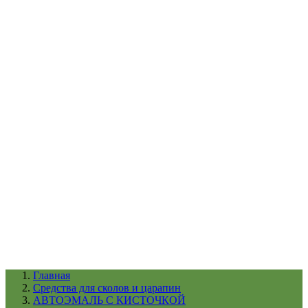
УХОД ЗА ШИНАМИ И ДИСКАМИ
КАТАЛОГ ПО НАЗНАЧЕНИЮ
29
АБРАЗИВЫ
АВТОЭМАЛИ
АНТИГРАВИЙ
АНТИКОРРОЗИЙНЫЕ МАТЕРИАЛЫ
АРМИРУЮЩИЕ
МАТЕРИАЛЫ
АЭРОЗОЛЬНЫЕ МАТЕРИАЛЫ
ВСПОМОГАТЕЛЬНЫЕ МАТЕРИАЛЫ
Ещё (22)
КАТАЛОГ ПО ПРОИЗВОДИТЕЛЮ
68
3М
A1
ANEST IWATA
APP
Arnezi
ARTON
ASTROhim
Ещё (61)
Главная
Cредства для сколов и царапин
АВТОЭМАЛЬ С КИСТОЧКОЙ