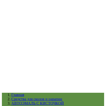
УХОД ЗА ШИНАМИ И ДИСКАМИ
КАТАЛОГ ПО НАЗНАЧЕНИЮ
29
АБРАЗИВЫ
АВТОЭМАЛИ
АНТИГРАВИЙ
АНТИКОРРОЗИЙНЫЕ МАТЕРИАЛЫ
АРМИРУЮЩИЕ
МАТЕРИАЛЫ
АЭРОЗОЛЬНЫЕ МАТЕРИАЛЫ
ВСПОМОГАТЕЛЬНЫЕ МАТЕРИАЛЫ
Ещё (22)
КАТАЛОГ ПО ПРОИЗВОДИТЕЛЮ
68
3М
A1
ANEST IWATA
APP
Arnezi
ARTON
ASTROhim
Ещё (61)
Главная
Cредства для сколов и царапин
АВТОЭМАЛЬ С КИСТОЧКОЙ