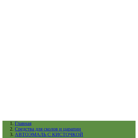
УХОД ЗА ШИНАМИ И ДИСКАМИ
КАТАЛОГ ПО НАЗНАЧЕНИЮ
29
АБРАЗИВЫ
АВТОЭМАЛИ
АНТИГРАВИЙ
АНТИКОРРОЗИЙНЫЕ МАТЕРИАЛЫ
АРМИРУЮЩИЕ
МАТЕРИАЛЫ
АЭРОЗОЛЬНЫЕ МАТЕРИАЛЫ
ВСПОМОГАТЕЛЬНЫЕ МАТЕРИАЛЫ
Ещё (22)
КАТАЛОГ ПО ПРОИЗВОДИТЕЛЮ
68
3М
A1
ANEST IWATA
APP
Arnezi
ARTON
ASTROhim
Ещё (61)
Главная
Cредства для сколов и царапин
АВТОЭМАЛЬ С КИСТОЧКОЙ