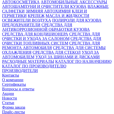
АВТОКОСМЕТИКА
АВТОМОБИЛЬНЫЕ АКСЕССУАРЫ
АВТОШАМПУНИ И ОЧИСТИТЕЛИ КУЗОВА
ВЛАЖНЫЕ
САЛФЕТКИ
ЗИМНЯЯ АВТОХИМИЯ
КЛЕИ И
ГЕРМЕТИКИ
КРЕПЕЖ
МАСЛА И ЖИДКОСТИ
ОСВЕЖИТЕЛИ ВОЗДУХА
ПОЛИРОЛИ ДЛЯ КУЗОВА
ПРЕДОХРАНИТЕЛИ
СРЕДСТВА ДЛЯ
АНТИКОРРОЗИОННОЙ ОБРАБОТКИ КУЗОВА
СРЕДСТВА ДЛЯ КОНДИЦИОНЕРА
СРЕДСТВА ДЛЯ
ОЧИСТКИ И УХОДА ЗА САЛОНОМ
СРЕДСТВА ДЛЯ
ОЧИСТКИ ТОПЛИВНЫХ СИСТЕМ
СРЕДСТВА ДЛЯ
РЕМОНТА АВТОМОБИЛЯ
СРЕДСТВА ДЛЯ СИСТЕМЫ
ОХЛАЖДЕНИЯ
СРЕДСТВА ДЛЯ СТЕКОЛ
УХОД ЗА
АВТОМОБИЛЕМ
УХОД ЗА ШИНАМИ И ДИСКАМИ
РАСХОДНЫЕ МАТЕРИАЛЫ
КАТАЛОГ ПО НАЗНАЧЕНИЮ
КАТАЛОГ ПО ПРОИЗВОДИТЕЛЮ
ПРОИЗВОДИТЕЛИ
Контакты
О компании
Сертификаты
Вопросы и ответы
Акции
Новости
Статьи
Форма заказа
Прайс-листы