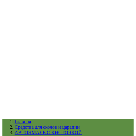
УХОД ЗА ШИНАМИ И ДИСКАМИ
КАТАЛОГ ПО НАЗНАЧЕНИЮ
29
АБРАЗИВЫ
АВТОЭМАЛИ
АНТИГРАВИЙ
АНТИКОРРОЗИЙНЫЕ МАТЕРИАЛЫ
АРМИРУЮЩИЕ
МАТЕРИАЛЫ
АЭРОЗОЛЬНЫЕ МАТЕРИАЛЫ
ВСПОМОГАТЕЛЬНЫЕ МАТЕРИАЛЫ
Ещё (22)
КАТАЛОГ ПО ПРОИЗВОДИТЕЛЮ
68
3М
A1
ANEST IWATA
APP
Arnezi
ARTON
ASTROhim
Ещё (61)
Главная
Cредства для сколов и царапин
АВТОЭМАЛЬ С КИСТОЧКОЙ