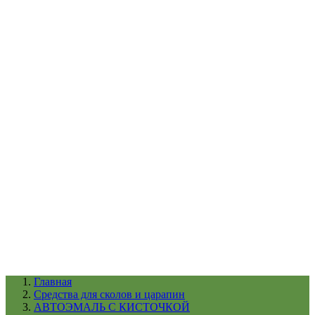
УХОД ЗА ШИНАМИ И ДИСКАМИ
КАТАЛОГ ПО НАЗНАЧЕНИЮ
29
АБРАЗИВЫ
АВТОЭМАЛИ
АНТИГРАВИЙ
АНТИКОРРОЗИЙНЫЕ МАТЕРИАЛЫ
АРМИРУЮЩИЕ
МАТЕРИАЛЫ
АЭРОЗОЛЬНЫЕ МАТЕРИАЛЫ
ВСПОМОГАТЕЛЬНЫЕ МАТЕРИАЛЫ
Ещё (22)
КАТАЛОГ ПО ПРОИЗВОДИТЕЛЮ
68
3М
A1
ANEST IWATA
APP
Arnezi
ARTON
ASTROhim
Ещё (61)
Главная
Cредства для сколов и царапин
АВТОЭМАЛЬ С КИСТОЧКОЙ