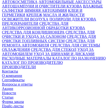
АВТОКОСМЕТИКА
АВТОМОБИЛЬНЫЕ АКСЕССУАРЫ
АВТОШАМПУНИ И ОЧИСТИТЕЛИ КУЗОВА
ВЛАЖНЫЕ
САЛФЕТКИ
ЗИМНЯЯ АВТОХИМИЯ
КЛЕИ И
ГЕРМЕТИКИ
КРЕПЕЖ
МАСЛА И ЖИДКОСТИ
ОСВЕЖИТЕЛИ ВОЗДУХА
ПОЛИРОЛИ ДЛЯ КУЗОВА
ПРЕДОХРАНИТЕЛИ
СРЕДСТВА ДЛЯ
АНТИКОРРОЗИОННОЙ ОБРАБОТКИ КУЗОВА
СРЕДСТВА ДЛЯ КОНДИЦИОНЕРА
СРЕДСТВА ДЛЯ
ОЧИСТКИ И УХОДА ЗА САЛОНОМ
СРЕДСТВА ДЛЯ
ОЧИСТКИ ТОПЛИВНЫХ СИСТЕМ
СРЕДСТВА ДЛЯ
РЕМОНТА АВТОМОБИЛЯ
СРЕДСТВА ДЛЯ СИСТЕМЫ
ОХЛАЖДЕНИЯ
СРЕДСТВА ДЛЯ СТЕКОЛ
УХОД ЗА
АВТОМОБИЛЕМ
УХОД ЗА ШИНАМИ И ДИСКАМИ
РАСХОДНЫЕ МАТЕРИАЛЫ
КАТАЛОГ ПО НАЗНАЧЕНИЮ
КАТАЛОГ ПО ПРОИЗВОДИТЕЛЮ
ПРОИЗВОДИТЕЛИ
Контакты
О компании
Сертификаты
Вопросы и ответы
Акции
Новости
Статьи
Форма заказа
Прайс-листы