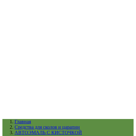
УХОД ЗА ШИНАМИ И ДИСКАМИ
КАТАЛОГ ПО НАЗНАЧЕНИЮ
29
АБРАЗИВЫ
АВТОЭМАЛИ
АНТИГРАВИЙ
АНТИКОРРОЗИЙНЫЕ МАТЕРИАЛЫ
АРМИРУЮЩИЕ
МАТЕРИАЛЫ
АЭРОЗОЛЬНЫЕ МАТЕРИАЛЫ
ВСПОМОГАТЕЛЬНЫЕ МАТЕРИАЛЫ
Ещё (22)
КАТАЛОГ ПО ПРОИЗВОДИТЕЛЮ
68
3М
A1
ANEST IWATA
APP
Arnezi
ARTON
ASTROhim
Ещё (61)
Главная
Cредства для сколов и царапин
АВТОЭМАЛЬ С КИСТОЧКОЙ