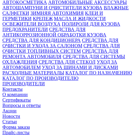
АВТОКОСМЕТИКА
АВТОМОБИЛЬНЫЕ АКСЕССУАРЫ
АВТОШАМПУНИ И ОЧИСТИТЕЛИ КУЗОВА
ВЛАЖНЫЕ
САЛФЕТКИ
ЗИМНЯЯ АВТОХИМИЯ
КЛЕИ И
ГЕРМЕТИКИ
КРЕПЕЖ
МАСЛА И ЖИДКОСТИ
ОСВЕЖИТЕЛИ ВОЗДУХА
ПОЛИРОЛИ ДЛЯ КУЗОВА
ПРЕДОХРАНИТЕЛИ
СРЕДСТВА ДЛЯ
АНТИКОРРОЗИОННОЙ ОБРАБОТКИ КУЗОВА
СРЕДСТВА ДЛЯ КОНДИЦИОНЕРА
СРЕДСТВА ДЛЯ
ОЧИСТКИ И УХОДА ЗА САЛОНОМ
СРЕДСТВА ДЛЯ
ОЧИСТКИ ТОПЛИВНЫХ СИСТЕМ
СРЕДСТВА ДЛЯ
РЕМОНТА АВТОМОБИЛЯ
СРЕДСТВА ДЛЯ СИСТЕМЫ
ОХЛАЖДЕНИЯ
СРЕДСТВА ДЛЯ СТЕКОЛ
УХОД ЗА
АВТОМОБИЛЕМ
УХОД ЗА ШИНАМИ И ДИСКАМИ
РАСХОДНЫЕ МАТЕРИАЛЫ
КАТАЛОГ ПО НАЗНАЧЕНИЮ
КАТАЛОГ ПО ПРОИЗВОДИТЕЛЮ
ПРОИЗВОДИТЕЛИ
Контакты
О компании
Сертификаты
Вопросы и ответы
Акции
Новости
Статьи
Форма заказа
Прайс-листы