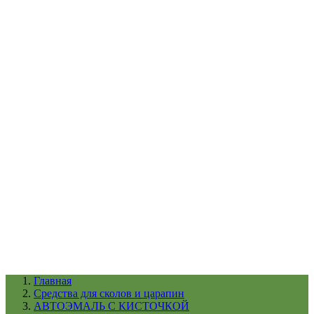
УХОД ЗА ШИНАМИ И ДИСКАМИ
КАТАЛОГ ПО НАЗНАЧЕНИЮ
29
АБРАЗИВЫ
АВТОЭМАЛИ
АНТИГРАВИЙ
АНТИКОРРОЗИЙНЫЕ МАТЕРИАЛЫ
АРМИРУЮЩИЕ
МАТЕРИАЛЫ
АЭРОЗОЛЬНЫЕ МАТЕРИАЛЫ
ВСПОМОГАТЕЛЬНЫЕ МАТЕРИАЛЫ
Ещё (22)
КАТАЛОГ ПО ПРОИЗВОДИТЕЛЮ
68
3М
A1
ANEST IWATA
APP
Arnezi
ARTON
ASTROhim
Ещё (61)
Главная
Cредства для сколов и царапин
АВТОЭМАЛЬ С КИСТОЧКОЙ