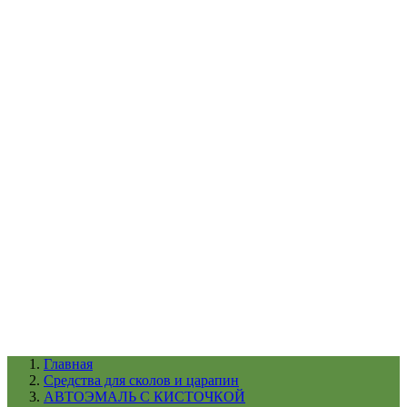
УХОД ЗА ШИНАМИ И ДИСКАМИ
КАТАЛОГ ПО НАЗНАЧЕНИЮ
29
АБРАЗИВЫ
АВТОЭМАЛИ
АНТИГРАВИЙ
АНТИКОРРОЗИЙНЫЕ МАТЕРИАЛЫ
АРМИРУЮЩИЕ
МАТЕРИАЛЫ
АЭРОЗОЛЬНЫЕ МАТЕРИАЛЫ
ВСПОМОГАТЕЛЬНЫЕ МАТЕРИАЛЫ
Ещё (22)
КАТАЛОГ ПО ПРОИЗВОДИТЕЛЮ
68
3М
A1
ANEST IWATA
APP
Arnezi
ARTON
ASTROhim
Ещё (61)
Главная
Cредства для сколов и царапин
АВТОЭМАЛЬ С КИСТОЧКОЙ