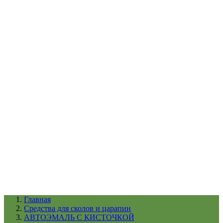
УХОД ЗА ШИНАМИ И ДИСКАМИ
КАТАЛОГ ПО НАЗНАЧЕНИЮ
29
АБРАЗИВЫ
АВТОЭМАЛИ
АНТИГРАВИЙ
АНТИКОРРОЗИЙНЫЕ МАТЕРИАЛЫ
АРМИРУЮЩИЕ
МАТЕРИАЛЫ
АЭРОЗОЛЬНЫЕ МАТЕРИАЛЫ
ВСПОМОГАТЕЛЬНЫЕ МАТЕРИАЛЫ
Ещё (22)
КАТАЛОГ ПО ПРОИЗВОДИТЕЛЮ
68
3М
A1
ANEST IWATA
APP
Arnezi
ARTON
ASTROhim
Ещё (61)
Главная
Cредства для сколов и царапин
АВТОЭМАЛЬ С КИСТОЧКОЙ