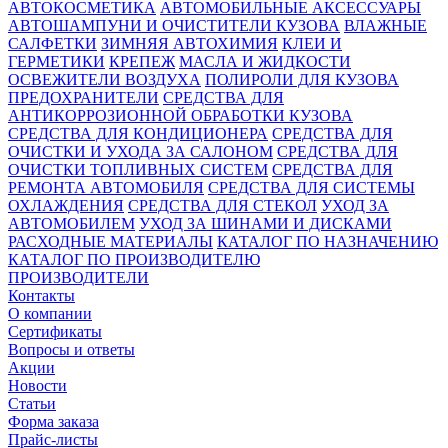
АВТОКОСМЕТИКА
АВТОМОБИЛЬНЫЕ АКСЕССУАРЫ
АВТОШАМПУНИ И ОЧИСТИТЕЛИ КУЗОВА
ВЛАЖНЫЕ
САЛФЕТКИ
ЗИМНЯЯ АВТОХИМИЯ
КЛЕИ И
ГЕРМЕТИКИ
КРЕПЕЖ
МАСЛА И ЖИДКОСТИ
ОСВЕЖИТЕЛИ ВОЗДУХА
ПОЛИРОЛИ ДЛЯ КУЗОВА
ПРЕДОХРАНИТЕЛИ
СРЕДСТВА ДЛЯ
АНТИКОРРОЗИОННОЙ ОБРАБОТКИ КУЗОВА
СРЕДСТВА ДЛЯ КОНДИЦИОНЕРА
СРЕДСТВА ДЛЯ
ОЧИСТКИ И УХОДА ЗА САЛОНОМ
СРЕДСТВА ДЛЯ
ОЧИСТКИ ТОПЛИВНЫХ СИСТЕМ
СРЕДСТВА ДЛЯ
РЕМОНТА АВТОМОБИЛЯ
СРЕДСТВА ДЛЯ СИСТЕМЫ
ОХЛАЖДЕНИЯ
СРЕДСТВА ДЛЯ СТЕКОЛ
УХОД ЗА
АВТОМОБИЛЕМ
УХОД ЗА ШИНАМИ И ДИСКАМИ
РАСХОДНЫЕ МАТЕРИАЛЫ
КАТАЛОГ ПО НАЗНАЧЕНИЮ
КАТАЛОГ ПО ПРОИЗВОДИТЕЛЮ
ПРОИЗВОДИТЕЛИ
Контакты
О компании
Сертификаты
Вопросы и ответы
Акции
Новости
Статьи
Форма заказа
Прайс-листы