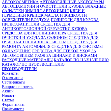
АВТОКОСМЕТИКА
АВТОМОБИЛЬНЫЕ АКСЕССУАРЫ
АВТОШАМПУНИ И ОЧИСТИТЕЛИ КУЗОВА
ВЛАЖНЫЕ
САЛФЕТКИ
ЗИМНЯЯ АВТОХИМИЯ
КЛЕИ И
ГЕРМЕТИКИ
КРЕПЕЖ
МАСЛА И ЖИДКОСТИ
ОСВЕЖИТЕЛИ ВОЗДУХА
ПОЛИРОЛИ ДЛЯ КУЗОВА
ПРЕДОХРАНИТЕЛИ
СРЕДСТВА ДЛЯ
АНТИКОРРОЗИОННОЙ ОБРАБОТКИ КУЗОВА
СРЕДСТВА ДЛЯ КОНДИЦИОНЕРА
СРЕДСТВА ДЛЯ
ОЧИСТКИ И УХОДА ЗА САЛОНОМ
СРЕДСТВА ДЛЯ
ОЧИСТКИ ТОПЛИВНЫХ СИСТЕМ
СРЕДСТВА ДЛЯ
РЕМОНТА АВТОМОБИЛЯ
СРЕДСТВА ДЛЯ СИСТЕМЫ
ОХЛАЖДЕНИЯ
СРЕДСТВА ДЛЯ СТЕКОЛ
УХОД ЗА
АВТОМОБИЛЕМ
УХОД ЗА ШИНАМИ И ДИСКАМИ
РАСХОДНЫЕ МАТЕРИАЛЫ
КАТАЛОГ ПО НАЗНАЧЕНИЮ
КАТАЛОГ ПО ПРОИЗВОДИТЕЛЮ
ПРОИЗВОДИТЕЛИ
Контакты
О компании
Сертификаты
Вопросы и ответы
Акции
Новости
Статьи
Форма заказа
Прайс-листы