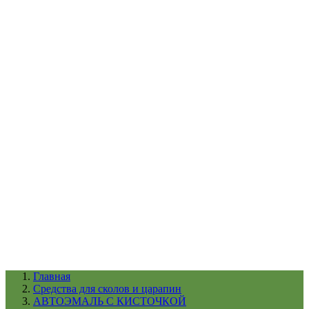
УХОД ЗА ШИНАМИ И ДИСКАМИ
КАТАЛОГ ПО НАЗНАЧЕНИЮ
29
АБРАЗИВЫ
АВТОЭМАЛИ
АНТИГРАВИЙ
АНТИКОРРОЗИЙНЫЕ МАТЕРИАЛЫ
АРМИРУЮЩИЕ
МАТЕРИАЛЫ
АЭРОЗОЛЬНЫЕ МАТЕРИАЛЫ
ВСПОМОГАТЕЛЬНЫЕ МАТЕРИАЛЫ
Ещё (22)
КАТАЛОГ ПО ПРОИЗВОДИТЕЛЮ
68
3М
A1
ANEST IWATA
APP
Arnezi
ARTON
ASTROhim
Ещё (61)
Главная
Cредства для сколов и царапин
АВТОЭМАЛЬ С КИСТОЧКОЙ