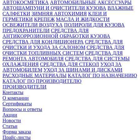
АВТОКОСМЕТИКА
АВТОМОБИЛЬНЫЕ АКСЕССУАРЫ
АВТОШАМПУНИ И ОЧИСТИТЕЛИ КУЗОВА
ВЛАЖНЫЕ
САЛФЕТКИ
ЗИМНЯЯ АВТОХИМИЯ
КЛЕИ И
ГЕРМЕТИКИ
КРЕПЕЖ
МАСЛА И ЖИДКОСТИ
ОСВЕЖИТЕЛИ ВОЗДУХА
ПОЛИРОЛИ ДЛЯ КУЗОВА
ПРЕДОХРАНИТЕЛИ
СРЕДСТВА ДЛЯ
АНТИКОРРОЗИОННОЙ ОБРАБОТКИ КУЗОВА
СРЕДСТВА ДЛЯ КОНДИЦИОНЕРА
СРЕДСТВА ДЛЯ
ОЧИСТКИ И УХОДА ЗА САЛОНОМ
СРЕДСТВА ДЛЯ
ОЧИСТКИ ТОПЛИВНЫХ СИСТЕМ
СРЕДСТВА ДЛЯ
РЕМОНТА АВТОМОБИЛЯ
СРЕДСТВА ДЛЯ СИСТЕМЫ
ОХЛАЖДЕНИЯ
СРЕДСТВА ДЛЯ СТЕКОЛ
УХОД ЗА
АВТОМОБИЛЕМ
УХОД ЗА ШИНАМИ И ДИСКАМИ
РАСХОДНЫЕ МАТЕРИАЛЫ
КАТАЛОГ ПО НАЗНАЧЕНИЮ
КАТАЛОГ ПО ПРОИЗВОДИТЕЛЮ
ПРОИЗВОДИТЕЛИ
Контакты
О компании
Сертификаты
Вопросы и ответы
Акции
Новости
Статьи
Форма заказа
Прайс-листы