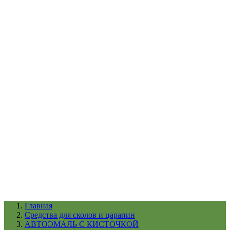
УХОД ЗА ШИНАМИ И ДИСКАМИ
КАТАЛОГ ПО НАЗНАЧЕНИЮ
29
АБРАЗИВЫ
АВТОЭМАЛИ
АНТИГРАВИЙ
АНТИКОРРОЗИЙНЫЕ МАТЕРИАЛЫ
АРМИРУЮЩИЕ
МАТЕРИАЛЫ
АЭРОЗОЛЬНЫЕ МАТЕРИАЛЫ
ВСПОМОГАТЕЛЬНЫЕ МАТЕРИАЛЫ
Ещё (22)
КАТАЛОГ ПО ПРОИЗВОДИТЕЛЮ
68
3М
A1
ANEST IWATA
APP
Arnezi
ARTON
ASTROhim
Ещё (61)
Главная
Cредства для сколов и царапин
АВТОЭМАЛЬ С КИСТОЧКОЙ