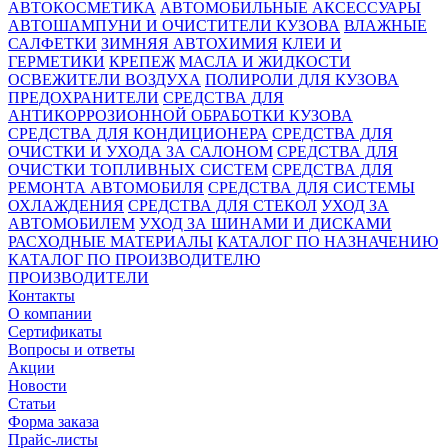
АВТОКОСМЕТИКА
АВТОМОБИЛЬНЫЕ АКСЕССУАРЫ
АВТОШАМПУНИ И ОЧИСТИТЕЛИ КУЗОВА
ВЛАЖНЫЕ
САЛФЕТКИ
ЗИМНЯЯ АВТОХИМИЯ
КЛЕИ И
ГЕРМЕТИКИ
КРЕПЕЖ
МАСЛА И ЖИДКОСТИ
ОСВЕЖИТЕЛИ ВОЗДУХА
ПОЛИРОЛИ ДЛЯ КУЗОВА
ПРЕДОХРАНИТЕЛИ
СРЕДСТВА ДЛЯ
АНТИКОРРОЗИОННОЙ ОБРАБОТКИ КУЗОВА
СРЕДСТВА ДЛЯ КОНДИЦИОНЕРА
СРЕДСТВА ДЛЯ
ОЧИСТКИ И УХОДА ЗА САЛОНОМ
СРЕДСТВА ДЛЯ
ОЧИСТКИ ТОПЛИВНЫХ СИСТЕМ
СРЕДСТВА ДЛЯ
РЕМОНТА АВТОМОБИЛЯ
СРЕДСТВА ДЛЯ СИСТЕМЫ
ОХЛАЖДЕНИЯ
СРЕДСТВА ДЛЯ СТЕКОЛ
УХОД ЗА
АВТОМОБИЛЕМ
УХОД ЗА ШИНАМИ И ДИСКАМИ
РАСХОДНЫЕ МАТЕРИАЛЫ
КАТАЛОГ ПО НАЗНАЧЕНИЮ
КАТАЛОГ ПО ПРОИЗВОДИТЕЛЮ
ПРОИЗВОДИТЕЛИ
Контакты
О компании
Сертификаты
Вопросы и ответы
Акции
Новости
Статьи
Форма заказа
Прайс-листы