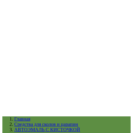
УХОД ЗА ШИНАМИ И ДИСКАМИ
КАТАЛОГ ПО НАЗНАЧЕНИЮ
29
АБРАЗИВЫ
АВТОЭМАЛИ
АНТИГРАВИЙ
АНТИКОРРОЗИЙНЫЕ МАТЕРИАЛЫ
АРМИРУЮЩИЕ
МАТЕРИАЛЫ
АЭРОЗОЛЬНЫЕ МАТЕРИАЛЫ
ВСПОМОГАТЕЛЬНЫЕ МАТЕРИАЛЫ
Ещё (22)
КАТАЛОГ ПО ПРОИЗВОДИТЕЛЮ
68
3М
A1
ANEST IWATA
APP
Arnezi
ARTON
ASTROhim
Ещё (61)
Главная
Cредства для сколов и царапин
АВТОЭМАЛЬ С КИСТОЧКОЙ