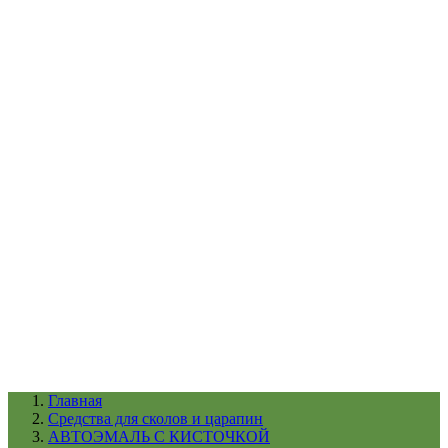
УХОД ЗА ШИНАМИ И ДИСКАМИ
КАТАЛОГ ПО НАЗНАЧЕНИЮ
29
АБРАЗИВЫ
АВТОЭМАЛИ
АНТИГРАВИЙ
АНТИКОРРОЗИЙНЫЕ МАТЕРИАЛЫ
АРМИРУЮЩИЕ
МАТЕРИАЛЫ
АЭРОЗОЛЬНЫЕ МАТЕРИАЛЫ
ВСПОМОГАТЕЛЬНЫЕ МАТЕРИАЛЫ
Ещё (22)
КАТАЛОГ ПО ПРОИЗВОДИТЕЛЮ
68
3М
A1
ANEST IWATA
APP
Arnezi
ARTON
ASTROhim
Ещё (61)
Главная
Cредства для сколов и царапин
АВТОЭМАЛЬ С КИСТОЧКОЙ