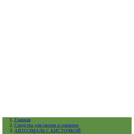
УХОД ЗА ШИНАМИ И ДИСКАМИ
КАТАЛОГ ПО НАЗНАЧЕНИЮ
29
АБРАЗИВЫ
АВТОЭМАЛИ
АНТИГРАВИЙ
АНТИКОРРОЗИЙНЫЕ МАТЕРИАЛЫ
АРМИРУЮЩИЕ
МАТЕРИАЛЫ
АЭРОЗОЛЬНЫЕ МАТЕРИАЛЫ
ВСПОМОГАТЕЛЬНЫЕ МАТЕРИАЛЫ
Ещё (22)
КАТАЛОГ ПО ПРОИЗВОДИТЕЛЮ
68
3М
A1
ANEST IWATA
APP
Arnezi
ARTON
ASTROhim
Ещё (61)
Главная
Cредства для сколов и царапин
АВТОЭМАЛЬ С КИСТОЧКОЙ