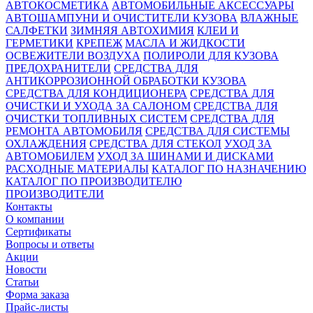
АВТОКОСМЕТИКА
АВТОМОБИЛЬНЫЕ АКСЕССУАРЫ
АВТОШАМПУНИ И ОЧИСТИТЕЛИ КУЗОВА
ВЛАЖНЫЕ
САЛФЕТКИ
ЗИМНЯЯ АВТОХИМИЯ
КЛЕИ И
ГЕРМЕТИКИ
КРЕПЕЖ
МАСЛА И ЖИДКОСТИ
ОСВЕЖИТЕЛИ ВОЗДУХА
ПОЛИРОЛИ ДЛЯ КУЗОВА
ПРЕДОХРАНИТЕЛИ
СРЕДСТВА ДЛЯ
АНТИКОРРОЗИОННОЙ ОБРАБОТКИ КУЗОВА
СРЕДСТВА ДЛЯ КОНДИЦИОНЕРА
СРЕДСТВА ДЛЯ
ОЧИСТКИ И УХОДА ЗА САЛОНОМ
СРЕДСТВА ДЛЯ
ОЧИСТКИ ТОПЛИВНЫХ СИСТЕМ
СРЕДСТВА ДЛЯ
РЕМОНТА АВТОМОБИЛЯ
СРЕДСТВА ДЛЯ СИСТЕМЫ
ОХЛАЖДЕНИЯ
СРЕДСТВА ДЛЯ СТЕКОЛ
УХОД ЗА
АВТОМОБИЛЕМ
УХОД ЗА ШИНАМИ И ДИСКАМИ
РАСХОДНЫЕ МАТЕРИАЛЫ
КАТАЛОГ ПО НАЗНАЧЕНИЮ
КАТАЛОГ ПО ПРОИЗВОДИТЕЛЮ
ПРОИЗВОДИТЕЛИ
Контакты
О компании
Сертификаты
Вопросы и ответы
Акции
Новости
Статьи
Форма заказа
Прайс-листы