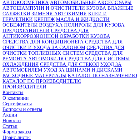
АВТОКОСМЕТИКА
АВТОМОБИЛЬНЫЕ АКСЕССУАРЫ
АВТОШАМПУНИ И ОЧИСТИТЕЛИ КУЗОВА
ВЛАЖНЫЕ
САЛФЕТКИ
ЗИМНЯЯ АВТОХИМИЯ
КЛЕИ И
ГЕРМЕТИКИ
КРЕПЕЖ
МАСЛА И ЖИДКОСТИ
ОСВЕЖИТЕЛИ ВОЗДУХА
ПОЛИРОЛИ ДЛЯ КУЗОВА
ПРЕДОХРАНИТЕЛИ
СРЕДСТВА ДЛЯ
АНТИКОРРОЗИОННОЙ ОБРАБОТКИ КУЗОВА
СРЕДСТВА ДЛЯ КОНДИЦИОНЕРА
СРЕДСТВА ДЛЯ
ОЧИСТКИ И УХОДА ЗА САЛОНОМ
СРЕДСТВА ДЛЯ
ОЧИСТКИ ТОПЛИВНЫХ СИСТЕМ
СРЕДСТВА ДЛЯ
РЕМОНТА АВТОМОБИЛЯ
СРЕДСТВА ДЛЯ СИСТЕМЫ
ОХЛАЖДЕНИЯ
СРЕДСТВА ДЛЯ СТЕКОЛ
УХОД ЗА
АВТОМОБИЛЕМ
УХОД ЗА ШИНАМИ И ДИСКАМИ
РАСХОДНЫЕ МАТЕРИАЛЫ
КАТАЛОГ ПО НАЗНАЧЕНИЮ
КАТАЛОГ ПО ПРОИЗВОДИТЕЛЮ
ПРОИЗВОДИТЕЛИ
Контакты
О компании
Сертификаты
Вопросы и ответы
Акции
Новости
Статьи
Форма заказа
Прайс-листы