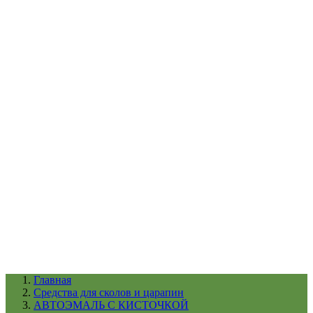
УХОД ЗА ШИНАМИ И ДИСКАМИ
КАТАЛОГ ПО НАЗНАЧЕНИЮ
29
АБРАЗИВЫ
АВТОЭМАЛИ
АНТИГРАВИЙ
АНТИКОРРОЗИЙНЫЕ МАТЕРИАЛЫ
АРМИРУЮЩИЕ
МАТЕРИАЛЫ
АЭРОЗОЛЬНЫЕ МАТЕРИАЛЫ
ВСПОМОГАТЕЛЬНЫЕ МАТЕРИАЛЫ
Ещё (22)
КАТАЛОГ ПО ПРОИЗВОДИТЕЛЮ
68
3М
A1
ANEST IWATA
APP
Arnezi
ARTON
ASTROhim
Ещё (61)
Главная
Cредства для сколов и царапин
АВТОЭМАЛЬ С КИСТОЧКОЙ