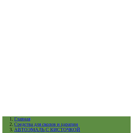
УХОД ЗА ШИНАМИ И ДИСКАМИ
КАТАЛОГ ПО НАЗНАЧЕНИЮ
29
АБРАЗИВЫ
АВТОЭМАЛИ
АНТИГРАВИЙ
АНТИКОРРОЗИЙНЫЕ МАТЕРИАЛЫ
АРМИРУЮЩИЕ
МАТЕРИАЛЫ
АЭРОЗОЛЬНЫЕ МАТЕРИАЛЫ
ВСПОМОГАТЕЛЬНЫЕ МАТЕРИАЛЫ
Ещё (22)
КАТАЛОГ ПО ПРОИЗВОДИТЕЛЮ
68
3М
A1
ANEST IWATA
APP
Arnezi
ARTON
ASTROhim
Ещё (61)
Главная
Cредства для сколов и царапин
АВТОЭМАЛЬ С КИСТОЧКОЙ