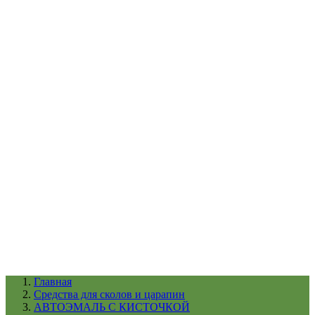
УХОД ЗА ШИНАМИ И ДИСКАМИ
КАТАЛОГ ПО НАЗНАЧЕНИЮ
29
АБРАЗИВЫ
АВТОЭМАЛИ
АНТИГРАВИЙ
АНТИКОРРОЗИЙНЫЕ МАТЕРИАЛЫ
АРМИРУЮЩИЕ
МАТЕРИАЛЫ
АЭРОЗОЛЬНЫЕ МАТЕРИАЛЫ
ВСПОМОГАТЕЛЬНЫЕ МАТЕРИАЛЫ
Ещё (22)
КАТАЛОГ ПО ПРОИЗВОДИТЕЛЮ
68
3М
A1
ANEST IWATA
APP
Arnezi
ARTON
ASTROhim
Ещё (61)
Главная
Cредства для сколов и царапин
АВТОЭМАЛЬ С КИСТОЧКОЙ