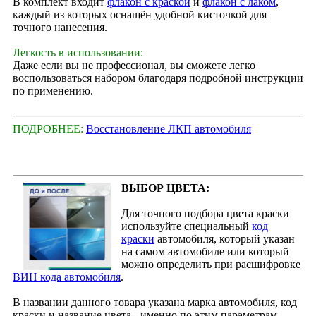
В комплект входит
флакон с краской
и
флакон с лаком
,
каждый из которых оснащён удобной кисточкой для
точного нанесения.
Легкость в использовании:
Даже если вы не профессионал, вы сможете легко
воспользоваться набором благодаря подробной инструкции
по применению.
ПОДРОБНЕЕ:
Восстановление ЛКП автомобиля
ВЫБОР ЦВЕТА:
Для точного подбора цвета краски
используйте специальный
код
краски
автомобиля, который указан
на самом автомобиле или который
можно определить при расшифровке
ВИН кода автомобиля
.
В названии данного товара указана марка автомобиля, код
краски и название цвета - именно по этим параметрам