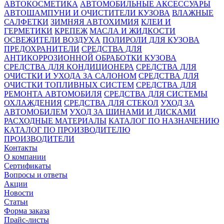
АВТОКОСМЕТИКА
АВТОМОБИЛЬНЫЕ АКСЕССУАРЫ
АВТОШАМПУНИ И ОЧИСТИТЕЛИ КУЗОВА
ВЛАЖНЫЕ
САЛФЕТКИ
ЗИМНЯЯ АВТОХИМИЯ
КЛЕИ И
ГЕРМЕТИКИ
КРЕПЕЖ
МАСЛА И ЖИДКОСТИ
ОСВЕЖИТЕЛИ ВОЗДУХА
ПОЛИРОЛИ ДЛЯ КУЗОВА
ПРЕДОХРАНИТЕЛИ
СРЕДСТВА ДЛЯ
АНТИКОРРОЗИОННОЙ ОБРАБОТКИ КУЗОВА
СРЕДСТВА ДЛЯ КОНДИЦИОНЕРА
СРЕДСТВА ДЛЯ
ОЧИСТКИ И УХОДА ЗА САЛОНОМ
СРЕДСТВА ДЛЯ
ОЧИСТКИ ТОПЛИВНЫХ СИСТЕМ
СРЕДСТВА ДЛЯ
РЕМОНТА АВТОМОБИЛЯ
СРЕДСТВА ДЛЯ СИСТЕМЫ
ОХЛАЖДЕНИЯ
СРЕДСТВА ДЛЯ СТЕКОЛ
УХОД ЗА
АВТОМОБИЛЕМ
УХОД ЗА ШИНАМИ И ДИСКАМИ
РАСХОДНЫЕ МАТЕРИАЛЫ
КАТАЛОГ ПО НАЗНАЧЕНИЮ
КАТАЛОГ ПО ПРОИЗВОДИТЕЛЮ
ПРОИЗВОДИТЕЛИ
Контакты
О компании
Сертификаты
Вопросы и ответы
Акции
Новости
Статьи
Форма заказа
Прайс-листы