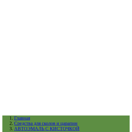
УХОД ЗА ШИНАМИ И ДИСКАМИ
КАТАЛОГ ПО НАЗНАЧЕНИЮ
29
АБРАЗИВЫ
АВТОЭМАЛИ
АНТИГРАВИЙ
АНТИКОРРОЗИЙНЫЕ МАТЕРИАЛЫ
АРМИРУЮЩИЕ
МАТЕРИАЛЫ
АЭРОЗОЛЬНЫЕ МАТЕРИАЛЫ
ВСПОМОГАТЕЛЬНЫЕ МАТЕРИАЛЫ
Ещё (22)
КАТАЛОГ ПО ПРОИЗВОДИТЕЛЮ
68
3М
A1
ANEST IWATA
APP
Arnezi
ARTON
ASTROhim
Ещё (61)
Главная
Cредства для сколов и царапин
АВТОЭМАЛЬ С КИСТОЧКОЙ