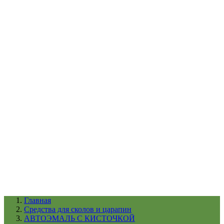
УХОД ЗА ШИНАМИ И ДИСКАМИ
КАТАЛОГ ПО НАЗНАЧЕНИЮ
29
АБРАЗИВЫ
АВТОЭМАЛИ
АНТИГРАВИЙ
АНТИКОРРОЗИЙНЫЕ МАТЕРИАЛЫ
АРМИРУЮЩИЕ
МАТЕРИАЛЫ
АЭРОЗОЛЬНЫЕ МАТЕРИАЛЫ
ВСПОМОГАТЕЛЬНЫЕ МАТЕРИАЛЫ
Ещё (22)
КАТАЛОГ ПО ПРОИЗВОДИТЕЛЮ
68
3М
A1
ANEST IWATA
APP
Arnezi
ARTON
ASTROhim
Ещё (61)
Главная
Cредства для сколов и царапин
АВТОЭМАЛЬ С КИСТОЧКОЙ