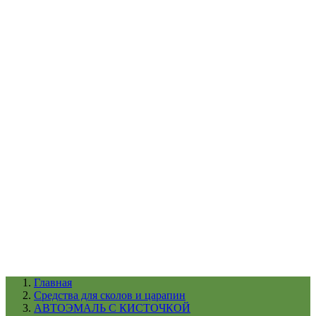
УХОД ЗА ШИНАМИ И ДИСКАМИ
КАТАЛОГ ПО НАЗНАЧЕНИЮ
29
АБРАЗИВЫ
АВТОЭМАЛИ
АНТИГРАВИЙ
АНТИКОРРОЗИЙНЫЕ МАТЕРИАЛЫ
АРМИРУЮЩИЕ
МАТЕРИАЛЫ
АЭРОЗОЛЬНЫЕ МАТЕРИАЛЫ
ВСПОМОГАТЕЛЬНЫЕ МАТЕРИАЛЫ
Ещё (22)
КАТАЛОГ ПО ПРОИЗВОДИТЕЛЮ
68
3М
A1
ANEST IWATA
APP
Arnezi
ARTON
ASTROhim
Ещё (61)
Главная
Cредства для сколов и царапин
АВТОЭМАЛЬ С КИСТОЧКОЙ