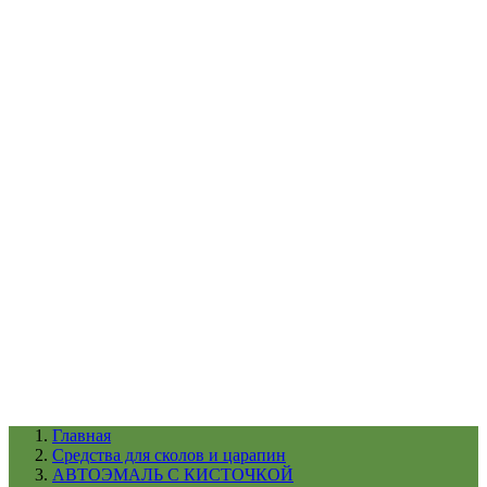
УХОД ЗА ШИНАМИ И ДИСКАМИ
КАТАЛОГ ПО НАЗНАЧЕНИЮ
29
АБРАЗИВЫ
АВТОЭМАЛИ
АНТИГРАВИЙ
АНТИКОРРОЗИЙНЫЕ МАТЕРИАЛЫ
АРМИРУЮЩИЕ
МАТЕРИАЛЫ
АЭРОЗОЛЬНЫЕ МАТЕРИАЛЫ
ВСПОМОГАТЕЛЬНЫЕ МАТЕРИАЛЫ
Ещё (22)
КАТАЛОГ ПО ПРОИЗВОДИТЕЛЮ
68
3М
A1
ANEST IWATA
APP
Arnezi
ARTON
ASTROhim
Ещё (61)
Главная
Cредства для сколов и царапин
АВТОЭМАЛЬ С КИСТОЧКОЙ