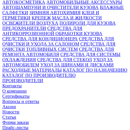
АВТОКОСМЕТИКА
АВТОМОБИЛЬНЫЕ АКСЕССУАРЫ
АВТОШАМПУНИ И ОЧИСТИТЕЛИ КУЗОВА
ВЛАЖНЫЕ
САЛФЕТКИ
ЗИМНЯЯ АВТОХИМИЯ
КЛЕИ И
ГЕРМЕТИКИ
КРЕПЕЖ
МАСЛА И ЖИДКОСТИ
ОСВЕЖИТЕЛИ ВОЗДУХА
ПОЛИРОЛИ ДЛЯ КУЗОВА
ПРЕДОХРАНИТЕЛИ
СРЕДСТВА ДЛЯ
АНТИКОРРОЗИОННОЙ ОБРАБОТКИ КУЗОВА
СРЕДСТВА ДЛЯ КОНДИЦИОНЕРА
СРЕДСТВА ДЛЯ
ОЧИСТКИ И УХОДА ЗА САЛОНОМ
СРЕДСТВА ДЛЯ
ОЧИСТКИ ТОПЛИВНЫХ СИСТЕМ
СРЕДСТВА ДЛЯ
РЕМОНТА АВТОМОБИЛЯ
СРЕДСТВА ДЛЯ СИСТЕМЫ
ОХЛАЖДЕНИЯ
СРЕДСТВА ДЛЯ СТЕКОЛ
УХОД ЗА
АВТОМОБИЛЕМ
УХОД ЗА ШИНАМИ И ДИСКАМИ
РАСХОДНЫЕ МАТЕРИАЛЫ
КАТАЛОГ ПО НАЗНАЧЕНИЮ
КАТАЛОГ ПО ПРОИЗВОДИТЕЛЮ
ПРОИЗВОДИТЕЛИ
Контакты
О компании
Сертификаты
Вопросы и ответы
Акции
Новости
Статьи
Форма заказа
Прайс-листы