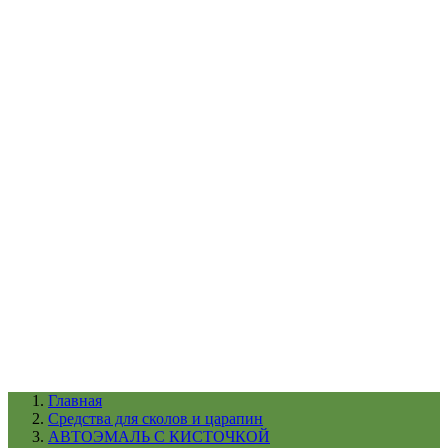
УХОД ЗА ШИНАМИ И ДИСКАМИ
КАТАЛОГ ПО НАЗНАЧЕНИЮ
29
АБРАЗИВЫ
АВТОЭМАЛИ
АНТИГРАВИЙ
АНТИКОРРОЗИЙНЫЕ МАТЕРИАЛЫ
АРМИРУЮЩИЕ
МАТЕРИАЛЫ
АЭРОЗОЛЬНЫЕ МАТЕРИАЛЫ
ВСПОМОГАТЕЛЬНЫЕ МАТЕРИАЛЫ
Ещё (22)
КАТАЛОГ ПО ПРОИЗВОДИТЕЛЮ
68
3М
A1
ANEST IWATA
APP
Arnezi
ARTON
ASTROhim
Ещё (61)
Главная
Cредства для сколов и царапин
АВТОЭМАЛЬ С КИСТОЧКОЙ