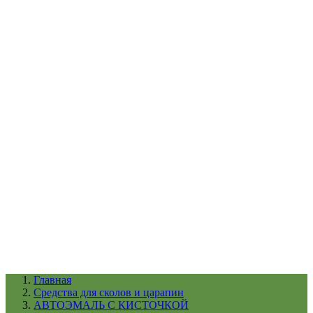
УХОД ЗА ШИНАМИ И ДИСКАМИ
КАТАЛОГ ПО НАЗНАЧЕНИЮ
29
АБРАЗИВЫ
АВТОЭМАЛИ
АНТИГРАВИЙ
АНТИКОРРОЗИЙНЫЕ МАТЕРИАЛЫ
АРМИРУЮЩИЕ
МАТЕРИАЛЫ
АЭРОЗОЛЬНЫЕ МАТЕРИАЛЫ
ВСПОМОГАТЕЛЬНЫЕ МАТЕРИАЛЫ
Ещё (22)
КАТАЛОГ ПО ПРОИЗВОДИТЕЛЮ
68
3М
A1
ANEST IWATA
APP
Arnezi
ARTON
ASTROhim
Ещё (61)
Главная
Cредства для сколов и царапин
АВТОЭМАЛЬ С КИСТОЧКОЙ