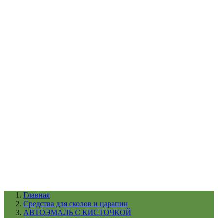
УХОД ЗА ШИНАМИ И ДИСКАМИ
КАТАЛОГ ПО НАЗНАЧЕНИЮ
29
АБРАЗИВЫ
АВТОЭМАЛИ
АНТИГРАВИЙ
АНТИКОРРОЗИЙНЫЕ МАТЕРИАЛЫ
АРМИРУЮЩИЕ
МАТЕРИАЛЫ
АЭРОЗОЛЬНЫЕ МАТЕРИАЛЫ
ВСПОМОГАТЕЛЬНЫЕ МАТЕРИАЛЫ
Ещё (22)
КАТАЛОГ ПО ПРОИЗВОДИТЕЛЮ
68
3М
A1
ANEST IWATA
APP
Arnezi
ARTON
ASTROhim
Ещё (61)
Главная
Cредства для сколов и царапин
АВТОЭМАЛЬ С КИСТОЧКОЙ