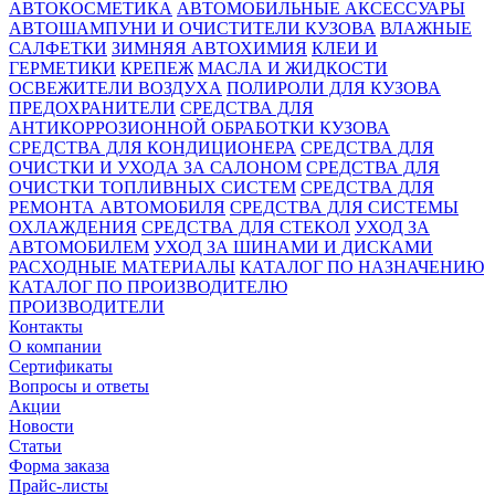
АВТОКОСМЕТИКА
АВТОМОБИЛЬНЫЕ АКСЕССУАРЫ
АВТОШАМПУНИ И ОЧИСТИТЕЛИ КУЗОВА
ВЛАЖНЫЕ
САЛФЕТКИ
ЗИМНЯЯ АВТОХИМИЯ
КЛЕИ И
ГЕРМЕТИКИ
КРЕПЕЖ
МАСЛА И ЖИДКОСТИ
ОСВЕЖИТЕЛИ ВОЗДУХА
ПОЛИРОЛИ ДЛЯ КУЗОВА
ПРЕДОХРАНИТЕЛИ
СРЕДСТВА ДЛЯ
АНТИКОРРОЗИОННОЙ ОБРАБОТКИ КУЗОВА
СРЕДСТВА ДЛЯ КОНДИЦИОНЕРА
СРЕДСТВА ДЛЯ
ОЧИСТКИ И УХОДА ЗА САЛОНОМ
СРЕДСТВА ДЛЯ
ОЧИСТКИ ТОПЛИВНЫХ СИСТЕМ
СРЕДСТВА ДЛЯ
РЕМОНТА АВТОМОБИЛЯ
СРЕДСТВА ДЛЯ СИСТЕМЫ
ОХЛАЖДЕНИЯ
СРЕДСТВА ДЛЯ СТЕКОЛ
УХОД ЗА
АВТОМОБИЛЕМ
УХОД ЗА ШИНАМИ И ДИСКАМИ
РАСХОДНЫЕ МАТЕРИАЛЫ
КАТАЛОГ ПО НАЗНАЧЕНИЮ
КАТАЛОГ ПО ПРОИЗВОДИТЕЛЮ
ПРОИЗВОДИТЕЛИ
Контакты
О компании
Сертификаты
Вопросы и ответы
Акции
Новости
Статьи
Форма заказа
Прайс-листы