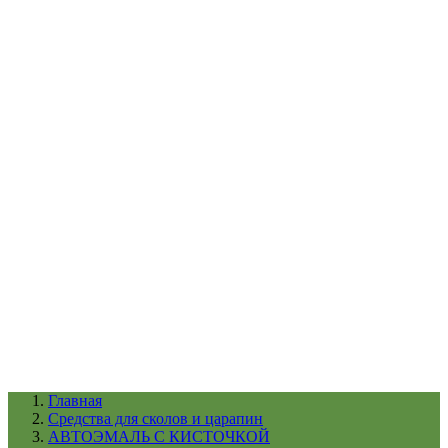
УХОД ЗА ШИНАМИ И ДИСКАМИ
КАТАЛОГ ПО НАЗНАЧЕНИЮ
29
АБРАЗИВЫ
АВТОЭМАЛИ
АНТИГРАВИЙ
АНТИКОРРОЗИЙНЫЕ МАТЕРИАЛЫ
АРМИРУЮЩИЕ
МАТЕРИАЛЫ
АЭРОЗОЛЬНЫЕ МАТЕРИАЛЫ
ВСПОМОГАТЕЛЬНЫЕ МАТЕРИАЛЫ
Ещё (22)
КАТАЛОГ ПО ПРОИЗВОДИТЕЛЮ
68
3М
A1
ANEST IWATA
APP
Arnezi
ARTON
ASTROhim
Ещё (61)
Главная
Cредства для сколов и царапин
АВТОЭМАЛЬ С КИСТОЧКОЙ