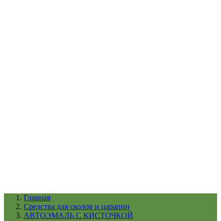
УХОД ЗА ШИНАМИ И ДИСКАМИ
КАТАЛОГ ПО НАЗНАЧЕНИЮ
29
АБРАЗИВЫ
АВТОЭМАЛИ
АНТИГРАВИЙ
АНТИКОРРОЗИЙНЫЕ МАТЕРИАЛЫ
АРМИРУЮЩИЕ
МАТЕРИАЛЫ
АЭРОЗОЛЬНЫЕ МАТЕРИАЛЫ
ВСПОМОГАТЕЛЬНЫЕ МАТЕРИАЛЫ
Ещё (22)
КАТАЛОГ ПО ПРОИЗВОДИТЕЛЮ
68
3М
A1
ANEST IWATA
APP
Arnezi
ARTON
ASTROhim
Ещё (61)
Главная
Cредства для сколов и царапин
АВТОЭМАЛЬ С КИСТОЧКОЙ