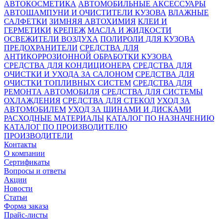
АВТОКОСМЕТИКА
АВТОМОБИЛЬНЫЕ АКСЕССУАРЫ
АВТОШАМПУНИ И ОЧИСТИТЕЛИ КУЗОВА
ВЛАЖНЫЕ
САЛФЕТКИ
ЗИМНЯЯ АВТОХИМИЯ
КЛЕИ И
ГЕРМЕТИКИ
КРЕПЕЖ
МАСЛА И ЖИДКОСТИ
ОСВЕЖИТЕЛИ ВОЗДУХА
ПОЛИРОЛИ ДЛЯ КУЗОВА
ПРЕДОХРАНИТЕЛИ
СРЕДСТВА ДЛЯ
АНТИКОРРОЗИОННОЙ ОБРАБОТКИ КУЗОВА
СРЕДСТВА ДЛЯ КОНДИЦИОНЕРА
СРЕДСТВА ДЛЯ
ОЧИСТКИ И УХОДА ЗА САЛОНОМ
СРЕДСТВА ДЛЯ
ОЧИСТКИ ТОПЛИВНЫХ СИСТЕМ
СРЕДСТВА ДЛЯ
РЕМОНТА АВТОМОБИЛЯ
СРЕДСТВА ДЛЯ СИСТЕМЫ
ОХЛАЖДЕНИЯ
СРЕДСТВА ДЛЯ СТЕКОЛ
УХОД ЗА
АВТОМОБИЛЕМ
УХОД ЗА ШИНАМИ И ДИСКАМИ
РАСХОДНЫЕ МАТЕРИАЛЫ
КАТАЛОГ ПО НАЗНАЧЕНИЮ
КАТАЛОГ ПО ПРОИЗВОДИТЕЛЮ
ПРОИЗВОДИТЕЛИ
Контакты
О компании
Сертификаты
Вопросы и ответы
Акции
Новости
Статьи
Форма заказа
Прайс-листы