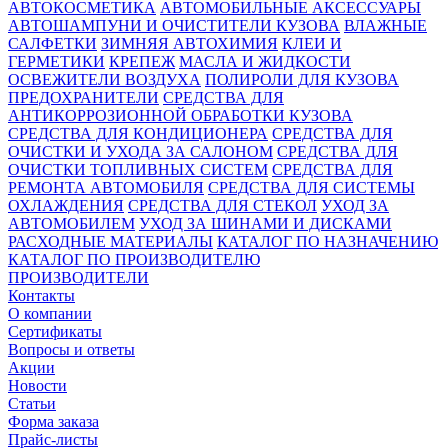
АВТОКОСМЕТИКА
АВТОМОБИЛЬНЫЕ АКСЕССУАРЫ
АВТОШАМПУНИ И ОЧИСТИТЕЛИ КУЗОВА
ВЛАЖНЫЕ
САЛФЕТКИ
ЗИМНЯЯ АВТОХИМИЯ
КЛЕИ И
ГЕРМЕТИКИ
КРЕПЕЖ
МАСЛА И ЖИДКОСТИ
ОСВЕЖИТЕЛИ ВОЗДУХА
ПОЛИРОЛИ ДЛЯ КУЗОВА
ПРЕДОХРАНИТЕЛИ
СРЕДСТВА ДЛЯ
АНТИКОРРОЗИОННОЙ ОБРАБОТКИ КУЗОВА
СРЕДСТВА ДЛЯ КОНДИЦИОНЕРА
СРЕДСТВА ДЛЯ
ОЧИСТКИ И УХОДА ЗА САЛОНОМ
СРЕДСТВА ДЛЯ
ОЧИСТКИ ТОПЛИВНЫХ СИСТЕМ
СРЕДСТВА ДЛЯ
РЕМОНТА АВТОМОБИЛЯ
СРЕДСТВА ДЛЯ СИСТЕМЫ
ОХЛАЖДЕНИЯ
СРЕДСТВА ДЛЯ СТЕКОЛ
УХОД ЗА
АВТОМОБИЛЕМ
УХОД ЗА ШИНАМИ И ДИСКАМИ
РАСХОДНЫЕ МАТЕРИАЛЫ
КАТАЛОГ ПО НАЗНАЧЕНИЮ
КАТАЛОГ ПО ПРОИЗВОДИТЕЛЮ
ПРОИЗВОДИТЕЛИ
Контакты
О компании
Сертификаты
Вопросы и ответы
Акции
Новости
Статьи
Форма заказа
Прайс-листы