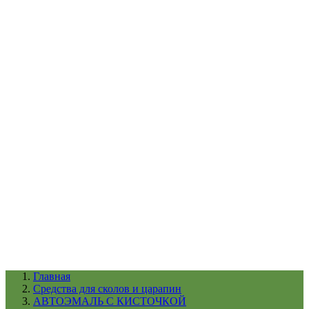
УХОД ЗА ШИНАМИ И ДИСКАМИ
КАТАЛОГ ПО НАЗНАЧЕНИЮ
29
АБРАЗИВЫ
АВТОЭМАЛИ
АНТИГРАВИЙ
АНТИКОРРОЗИЙНЫЕ МАТЕРИАЛЫ
АРМИРУЮЩИЕ
МАТЕРИАЛЫ
АЭРОЗОЛЬНЫЕ МАТЕРИАЛЫ
ВСПОМОГАТЕЛЬНЫЕ МАТЕРИАЛЫ
Ещё (22)
КАТАЛОГ ПО ПРОИЗВОДИТЕЛЮ
68
3М
A1
ANEST IWATA
APP
Arnezi
ARTON
ASTROhim
Ещё (61)
Главная
Cредства для сколов и царапин
АВТОЭМАЛЬ С КИСТОЧКОЙ