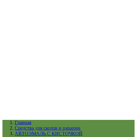
УХОД ЗА ШИНАМИ И ДИСКАМИ
КАТАЛОГ ПО НАЗНАЧЕНИЮ
29
АБРАЗИВЫ
АВТОЭМАЛИ
АНТИГРАВИЙ
АНТИКОРРОЗИЙНЫЕ МАТЕРИАЛЫ
АРМИРУЮЩИЕ
МАТЕРИАЛЫ
АЭРОЗОЛЬНЫЕ МАТЕРИАЛЫ
ВСПОМОГАТЕЛЬНЫЕ МАТЕРИАЛЫ
Ещё (22)
КАТАЛОГ ПО ПРОИЗВОДИТЕЛЮ
68
3М
A1
ANEST IWATA
APP
Arnezi
ARTON
ASTROhim
Ещё (61)
Главная
Cредства для сколов и царапин
АВТОЭМАЛЬ С КИСТОЧКОЙ