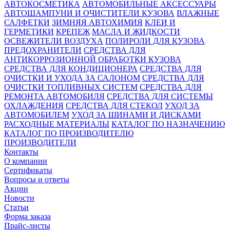
АВТОКОСМЕТИКА
АВТОМОБИЛЬНЫЕ АКСЕССУАРЫ
АВТОШАМПУНИ И ОЧИСТИТЕЛИ КУЗОВА
ВЛАЖНЫЕ
САЛФЕТКИ
ЗИМНЯЯ АВТОХИМИЯ
КЛЕИ И
ГЕРМЕТИКИ
КРЕПЕЖ
МАСЛА И ЖИДКОСТИ
ОСВЕЖИТЕЛИ ВОЗДУХА
ПОЛИРОЛИ ДЛЯ КУЗОВА
ПРЕДОХРАНИТЕЛИ
СРЕДСТВА ДЛЯ
АНТИКОРРОЗИОННОЙ ОБРАБОТКИ КУЗОВА
СРЕДСТВА ДЛЯ КОНДИЦИОНЕРА
СРЕДСТВА ДЛЯ
ОЧИСТКИ И УХОДА ЗА САЛОНОМ
СРЕДСТВА ДЛЯ
ОЧИСТКИ ТОПЛИВНЫХ СИСТЕМ
СРЕДСТВА ДЛЯ
РЕМОНТА АВТОМОБИЛЯ
СРЕДСТВА ДЛЯ СИСТЕМЫ
ОХЛАЖДЕНИЯ
СРЕДСТВА ДЛЯ СТЕКОЛ
УХОД ЗА
АВТОМОБИЛЕМ
УХОД ЗА ШИНАМИ И ДИСКАМИ
РАСХОДНЫЕ МАТЕРИАЛЫ
КАТАЛОГ ПО НАЗНАЧЕНИЮ
КАТАЛОГ ПО ПРОИЗВОДИТЕЛЮ
ПРОИЗВОДИТЕЛИ
Контакты
О компании
Сертификаты
Вопросы и ответы
Акции
Новости
Статьи
Форма заказа
Прайс-листы