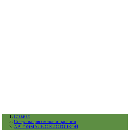
УХОД ЗА ШИНАМИ И ДИСКАМИ
КАТАЛОГ ПО НАЗНАЧЕНИЮ
29
АБРАЗИВЫ
АВТОЭМАЛИ
АНТИГРАВИЙ
АНТИКОРРОЗИЙНЫЕ МАТЕРИАЛЫ
АРМИРУЮЩИЕ
МАТЕРИАЛЫ
АЭРОЗОЛЬНЫЕ МАТЕРИАЛЫ
ВСПОМОГАТЕЛЬНЫЕ МАТЕРИАЛЫ
Ещё (22)
КАТАЛОГ ПО ПРОИЗВОДИТЕЛЮ
68
3М
A1
ANEST IWATA
APP
Arnezi
ARTON
ASTROhim
Ещё (61)
Главная
Cредства для сколов и царапин
АВТОЭМАЛЬ С КИСТОЧКОЙ