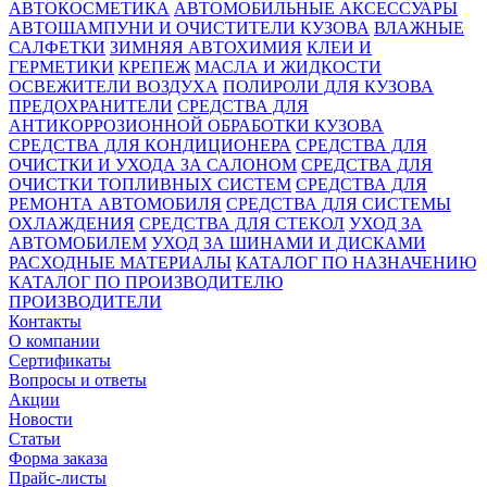
АВТОКОСМЕТИКА
АВТОМОБИЛЬНЫЕ АКСЕССУАРЫ
АВТОШАМПУНИ И ОЧИСТИТЕЛИ КУЗОВА
ВЛАЖНЫЕ
САЛФЕТКИ
ЗИМНЯЯ АВТОХИМИЯ
КЛЕИ И
ГЕРМЕТИКИ
КРЕПЕЖ
МАСЛА И ЖИДКОСТИ
ОСВЕЖИТЕЛИ ВОЗДУХА
ПОЛИРОЛИ ДЛЯ КУЗОВА
ПРЕДОХРАНИТЕЛИ
СРЕДСТВА ДЛЯ
АНТИКОРРОЗИОННОЙ ОБРАБОТКИ КУЗОВА
СРЕДСТВА ДЛЯ КОНДИЦИОНЕРА
СРЕДСТВА ДЛЯ
ОЧИСТКИ И УХОДА ЗА САЛОНОМ
СРЕДСТВА ДЛЯ
ОЧИСТКИ ТОПЛИВНЫХ СИСТЕМ
СРЕДСТВА ДЛЯ
РЕМОНТА АВТОМОБИЛЯ
СРЕДСТВА ДЛЯ СИСТЕМЫ
ОХЛАЖДЕНИЯ
СРЕДСТВА ДЛЯ СТЕКОЛ
УХОД ЗА
АВТОМОБИЛЕМ
УХОД ЗА ШИНАМИ И ДИСКАМИ
РАСХОДНЫЕ МАТЕРИАЛЫ
КАТАЛОГ ПО НАЗНАЧЕНИЮ
КАТАЛОГ ПО ПРОИЗВОДИТЕЛЮ
ПРОИЗВОДИТЕЛИ
Контакты
О компании
Сертификаты
Вопросы и ответы
Акции
Новости
Статьи
Форма заказа
Прайс-листы