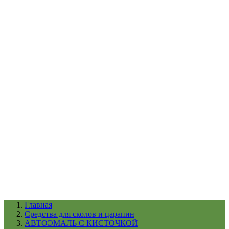
УХОД ЗА ШИНАМИ И ДИСКАМИ
КАТАЛОГ ПО НАЗНАЧЕНИЮ
29
АБРАЗИВЫ
АВТОЭМАЛИ
АНТИГРАВИЙ
АНТИКОРРОЗИЙНЫЕ МАТЕРИАЛЫ
АРМИРУЮЩИЕ
МАТЕРИАЛЫ
АЭРОЗОЛЬНЫЕ МАТЕРИАЛЫ
ВСПОМОГАТЕЛЬНЫЕ МАТЕРИАЛЫ
Ещё (22)
КАТАЛОГ ПО ПРОИЗВОДИТЕЛЮ
68
3М
A1
ANEST IWATA
APP
Arnezi
ARTON
ASTROhim
Ещё (61)
Главная
Cредства для сколов и царапин
АВТОЭМАЛЬ С КИСТОЧКОЙ