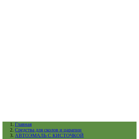
УХОД ЗА ШИНАМИ И ДИСКАМИ
КАТАЛОГ ПО НАЗНАЧЕНИЮ
29
АБРАЗИВЫ
АВТОЭМАЛИ
АНТИГРАВИЙ
АНТИКОРРОЗИЙНЫЕ МАТЕРИАЛЫ
АРМИРУЮЩИЕ
МАТЕРИАЛЫ
АЭРОЗОЛЬНЫЕ МАТЕРИАЛЫ
ВСПОМОГАТЕЛЬНЫЕ МАТЕРИАЛЫ
Ещё (22)
КАТАЛОГ ПО ПРОИЗВОДИТЕЛЮ
68
3М
A1
ANEST IWATA
APP
Arnezi
ARTON
ASTROhim
Ещё (61)
Главная
Cредства для сколов и царапин
АВТОЭМАЛЬ С КИСТОЧКОЙ