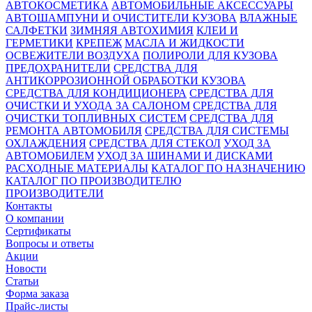
АВТОКОСМЕТИКА
АВТОМОБИЛЬНЫЕ АКСЕССУАРЫ
АВТОШАМПУНИ И ОЧИСТИТЕЛИ КУЗОВА
ВЛАЖНЫЕ
САЛФЕТКИ
ЗИМНЯЯ АВТОХИМИЯ
КЛЕИ И
ГЕРМЕТИКИ
КРЕПЕЖ
МАСЛА И ЖИДКОСТИ
ОСВЕЖИТЕЛИ ВОЗДУХА
ПОЛИРОЛИ ДЛЯ КУЗОВА
ПРЕДОХРАНИТЕЛИ
СРЕДСТВА ДЛЯ
АНТИКОРРОЗИОННОЙ ОБРАБОТКИ КУЗОВА
СРЕДСТВА ДЛЯ КОНДИЦИОНЕРА
СРЕДСТВА ДЛЯ
ОЧИСТКИ И УХОДА ЗА САЛОНОМ
СРЕДСТВА ДЛЯ
ОЧИСТКИ ТОПЛИВНЫХ СИСТЕМ
СРЕДСТВА ДЛЯ
РЕМОНТА АВТОМОБИЛЯ
СРЕДСТВА ДЛЯ СИСТЕМЫ
ОХЛАЖДЕНИЯ
СРЕДСТВА ДЛЯ СТЕКОЛ
УХОД ЗА
АВТОМОБИЛЕМ
УХОД ЗА ШИНАМИ И ДИСКАМИ
РАСХОДНЫЕ МАТЕРИАЛЫ
КАТАЛОГ ПО НАЗНАЧЕНИЮ
КАТАЛОГ ПО ПРОИЗВОДИТЕЛЮ
ПРОИЗВОДИТЕЛИ
Контакты
О компании
Сертификаты
Вопросы и ответы
Акции
Новости
Статьи
Форма заказа
Прайс-листы