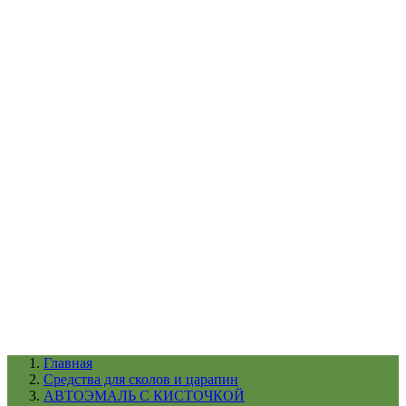
УХОД ЗА ШИНАМИ И ДИСКАМИ
КАТАЛОГ ПО НАЗНАЧЕНИЮ
29
АБРАЗИВЫ
АВТОЭМАЛИ
АНТИГРАВИЙ
АНТИКОРРОЗИЙНЫЕ МАТЕРИАЛЫ
АРМИРУЮЩИЕ
МАТЕРИАЛЫ
АЭРОЗОЛЬНЫЕ МАТЕРИАЛЫ
ВСПОМОГАТЕЛЬНЫЕ МАТЕРИАЛЫ
Ещё (22)
КАТАЛОГ ПО ПРОИЗВОДИТЕЛЮ
68
3М
A1
ANEST IWATA
APP
Arnezi
ARTON
ASTROhim
Ещё (61)
Главная
Cредства для сколов и царапин
АВТОЭМАЛЬ С КИСТОЧКОЙ