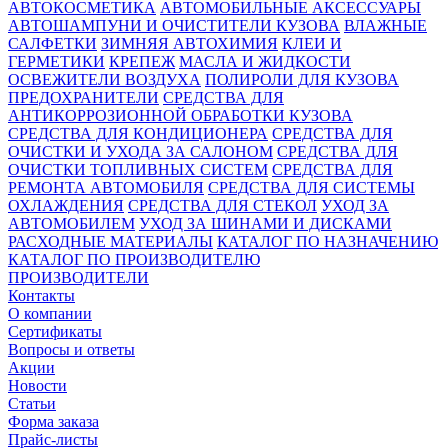
АВТОКОСМЕТИКА
АВТОМОБИЛЬНЫЕ АКСЕССУАРЫ
АВТОШАМПУНИ И ОЧИСТИТЕЛИ КУЗОВА
ВЛАЖНЫЕ
САЛФЕТКИ
ЗИМНЯЯ АВТОХИМИЯ
КЛЕИ И
ГЕРМЕТИКИ
КРЕПЕЖ
МАСЛА И ЖИДКОСТИ
ОСВЕЖИТЕЛИ ВОЗДУХА
ПОЛИРОЛИ ДЛЯ КУЗОВА
ПРЕДОХРАНИТЕЛИ
СРЕДСТВА ДЛЯ
АНТИКОРРОЗИОННОЙ ОБРАБОТКИ КУЗОВА
СРЕДСТВА ДЛЯ КОНДИЦИОНЕРА
СРЕДСТВА ДЛЯ
ОЧИСТКИ И УХОДА ЗА САЛОНОМ
СРЕДСТВА ДЛЯ
ОЧИСТКИ ТОПЛИВНЫХ СИСТЕМ
СРЕДСТВА ДЛЯ
РЕМОНТА АВТОМОБИЛЯ
СРЕДСТВА ДЛЯ СИСТЕМЫ
ОХЛАЖДЕНИЯ
СРЕДСТВА ДЛЯ СТЕКОЛ
УХОД ЗА
АВТОМОБИЛЕМ
УХОД ЗА ШИНАМИ И ДИСКАМИ
РАСХОДНЫЕ МАТЕРИАЛЫ
КАТАЛОГ ПО НАЗНАЧЕНИЮ
КАТАЛОГ ПО ПРОИЗВОДИТЕЛЮ
ПРОИЗВОДИТЕЛИ
Контакты
О компании
Сертификаты
Вопросы и ответы
Акции
Новости
Статьи
Форма заказа
Прайс-листы