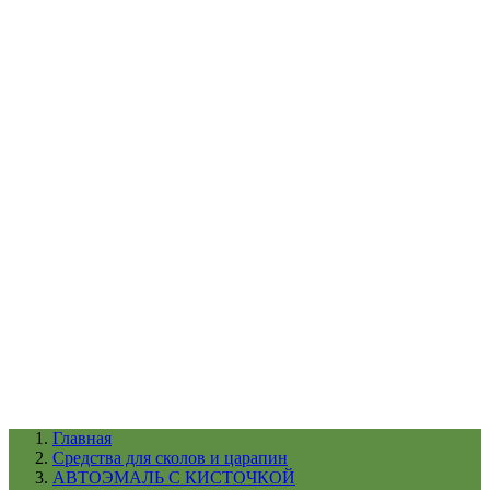
УХОД ЗА ШИНАМИ И ДИСКАМИ
КАТАЛОГ ПО НАЗНАЧЕНИЮ
29
АБРАЗИВЫ
АВТОЭМАЛИ
АНТИГРАВИЙ
АНТИКОРРОЗИЙНЫЕ МАТЕРИАЛЫ
АРМИРУЮЩИЕ
МАТЕРИАЛЫ
АЭРОЗОЛЬНЫЕ МАТЕРИАЛЫ
ВСПОМОГАТЕЛЬНЫЕ МАТЕРИАЛЫ
Ещё (22)
КАТАЛОГ ПО ПРОИЗВОДИТЕЛЮ
68
3М
A1
ANEST IWATA
APP
Arnezi
ARTON
ASTROhim
Ещё (61)
Главная
Cредства для сколов и царапин
АВТОЭМАЛЬ С КИСТОЧКОЙ