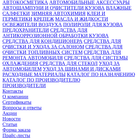
АВТОКОСМЕТИКА
АВТОМОБИЛЬНЫЕ АКСЕССУАРЫ
АВТОШАМПУНИ И ОЧИСТИТЕЛИ КУЗОВА
ВЛАЖНЫЕ
САЛФЕТКИ
ЗИМНЯЯ АВТОХИМИЯ
КЛЕИ И
ГЕРМЕТИКИ
КРЕПЕЖ
МАСЛА И ЖИДКОСТИ
ОСВЕЖИТЕЛИ ВОЗДУХА
ПОЛИРОЛИ ДЛЯ КУЗОВА
ПРЕДОХРАНИТЕЛИ
СРЕДСТВА ДЛЯ
АНТИКОРРОЗИОННОЙ ОБРАБОТКИ КУЗОВА
СРЕДСТВА ДЛЯ КОНДИЦИОНЕРА
СРЕДСТВА ДЛЯ
ОЧИСТКИ И УХОДА ЗА САЛОНОМ
СРЕДСТВА ДЛЯ
ОЧИСТКИ ТОПЛИВНЫХ СИСТЕМ
СРЕДСТВА ДЛЯ
РЕМОНТА АВТОМОБИЛЯ
СРЕДСТВА ДЛЯ СИСТЕМЫ
ОХЛАЖДЕНИЯ
СРЕДСТВА ДЛЯ СТЕКОЛ
УХОД ЗА
АВТОМОБИЛЕМ
УХОД ЗА ШИНАМИ И ДИСКАМИ
РАСХОДНЫЕ МАТЕРИАЛЫ
КАТАЛОГ ПО НАЗНАЧЕНИЮ
КАТАЛОГ ПО ПРОИЗВОДИТЕЛЮ
ПРОИЗВОДИТЕЛИ
Контакты
О компании
Сертификаты
Вопросы и ответы
Акции
Новости
Статьи
Форма заказа
Прайс-листы