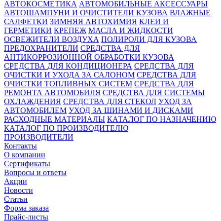
АВТОКОСМЕТИКА
АВТОМОБИЛЬНЫЕ АКСЕССУАРЫ
АВТОШАМПУНИ И ОЧИСТИТЕЛИ КУЗОВА
ВЛАЖНЫЕ
САЛФЕТКИ
ЗИМНЯЯ АВТОХИМИЯ
КЛЕИ И
ГЕРМЕТИКИ
КРЕПЕЖ
МАСЛА И ЖИДКОСТИ
ОСВЕЖИТЕЛИ ВОЗДУХА
ПОЛИРОЛИ ДЛЯ КУЗОВА
ПРЕДОХРАНИТЕЛИ
СРЕДСТВА ДЛЯ
АНТИКОРРОЗИОННОЙ ОБРАБОТКИ КУЗОВА
СРЕДСТВА ДЛЯ КОНДИЦИОНЕРА
СРЕДСТВА ДЛЯ
ОЧИСТКИ И УХОДА ЗА САЛОНОМ
СРЕДСТВА ДЛЯ
ОЧИСТКИ ТОПЛИВНЫХ СИСТЕМ
СРЕДСТВА ДЛЯ
РЕМОНТА АВТОМОБИЛЯ
СРЕДСТВА ДЛЯ СИСТЕМЫ
ОХЛАЖДЕНИЯ
СРЕДСТВА ДЛЯ СТЕКОЛ
УХОД ЗА
АВТОМОБИЛЕМ
УХОД ЗА ШИНАМИ И ДИСКАМИ
РАСХОДНЫЕ МАТЕРИАЛЫ
КАТАЛОГ ПО НАЗНАЧЕНИЮ
КАТАЛОГ ПО ПРОИЗВОДИТЕЛЮ
ПРОИЗВОДИТЕЛИ
Контакты
О компании
Сертификаты
Вопросы и ответы
Акции
Новости
Статьи
Форма заказа
Прайс-листы