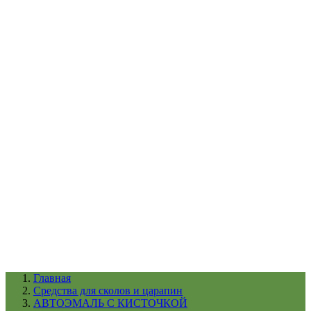
УХОД ЗА ШИНАМИ И ДИСКАМИ
КАТАЛОГ ПО НАЗНАЧЕНИЮ
29
АБРАЗИВЫ
АВТОЭМАЛИ
АНТИГРАВИЙ
АНТИКОРРОЗИЙНЫЕ МАТЕРИАЛЫ
АРМИРУЮЩИЕ
МАТЕРИАЛЫ
АЭРОЗОЛЬНЫЕ МАТЕРИАЛЫ
ВСПОМОГАТЕЛЬНЫЕ МАТЕРИАЛЫ
Ещё (22)
КАТАЛОГ ПО ПРОИЗВОДИТЕЛЮ
68
3М
A1
ANEST IWATA
APP
Arnezi
ARTON
ASTROhim
Ещё (61)
Главная
Cредства для сколов и царапин
АВТОЭМАЛЬ С КИСТОЧКОЙ