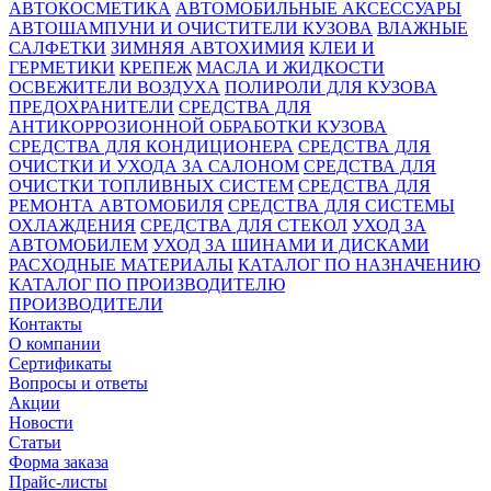
АВТОКОСМЕТИКА
АВТОМОБИЛЬНЫЕ АКСЕССУАРЫ
АВТОШАМПУНИ И ОЧИСТИТЕЛИ КУЗОВА
ВЛАЖНЫЕ
САЛФЕТКИ
ЗИМНЯЯ АВТОХИМИЯ
КЛЕИ И
ГЕРМЕТИКИ
КРЕПЕЖ
МАСЛА И ЖИДКОСТИ
ОСВЕЖИТЕЛИ ВОЗДУХА
ПОЛИРОЛИ ДЛЯ КУЗОВА
ПРЕДОХРАНИТЕЛИ
СРЕДСТВА ДЛЯ
АНТИКОРРОЗИОННОЙ ОБРАБОТКИ КУЗОВА
СРЕДСТВА ДЛЯ КОНДИЦИОНЕРА
СРЕДСТВА ДЛЯ
ОЧИСТКИ И УХОДА ЗА САЛОНОМ
СРЕДСТВА ДЛЯ
ОЧИСТКИ ТОПЛИВНЫХ СИСТЕМ
СРЕДСТВА ДЛЯ
РЕМОНТА АВТОМОБИЛЯ
СРЕДСТВА ДЛЯ СИСТЕМЫ
ОХЛАЖДЕНИЯ
СРЕДСТВА ДЛЯ СТЕКОЛ
УХОД ЗА
АВТОМОБИЛЕМ
УХОД ЗА ШИНАМИ И ДИСКАМИ
РАСХОДНЫЕ МАТЕРИАЛЫ
КАТАЛОГ ПО НАЗНАЧЕНИЮ
КАТАЛОГ ПО ПРОИЗВОДИТЕЛЮ
ПРОИЗВОДИТЕЛИ
Контакты
О компании
Сертификаты
Вопросы и ответы
Акции
Новости
Статьи
Форма заказа
Прайс-листы