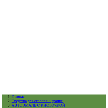
УХОД ЗА ШИНАМИ И ДИСКАМИ
КАТАЛОГ ПО НАЗНАЧЕНИЮ
29
АБРАЗИВЫ
АВТОЭМАЛИ
АНТИГРАВИЙ
АНТИКОРРОЗИЙНЫЕ МАТЕРИАЛЫ
АРМИРУЮЩИЕ
МАТЕРИАЛЫ
АЭРОЗОЛЬНЫЕ МАТЕРИАЛЫ
ВСПОМОГАТЕЛЬНЫЕ МАТЕРИАЛЫ
Ещё (22)
КАТАЛОГ ПО ПРОИЗВОДИТЕЛЮ
68
3М
A1
ANEST IWATA
APP
Arnezi
ARTON
ASTROhim
Ещё (61)
Главная
Cредства для сколов и царапин
АВТОЭМАЛЬ С КИСТОЧКОЙ