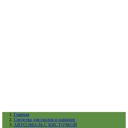
УХОД ЗА ШИНАМИ И ДИСКАМИ
КАТАЛОГ ПО НАЗНАЧЕНИЮ
29
АБРАЗИВЫ
АВТОЭМАЛИ
АНТИГРАВИЙ
АНТИКОРРОЗИЙНЫЕ МАТЕРИАЛЫ
АРМИРУЮЩИЕ
МАТЕРИАЛЫ
АЭРОЗОЛЬНЫЕ МАТЕРИАЛЫ
ВСПОМОГАТЕЛЬНЫЕ МАТЕРИАЛЫ
Ещё (22)
КАТАЛОГ ПО ПРОИЗВОДИТЕЛЮ
68
3М
A1
ANEST IWATA
APP
Arnezi
ARTON
ASTROhim
Ещё (61)
Главная
Cредства для сколов и царапин
АВТОЭМАЛЬ С КИСТОЧКОЙ