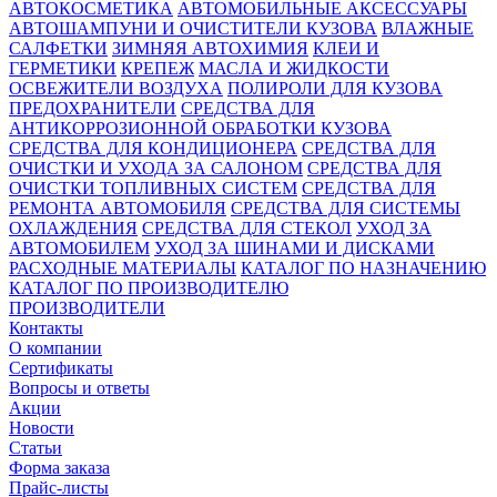
АВТОКОСМЕТИКА
АВТОМОБИЛЬНЫЕ АКСЕССУАРЫ
АВТОШАМПУНИ И ОЧИСТИТЕЛИ КУЗОВА
ВЛАЖНЫЕ
САЛФЕТКИ
ЗИМНЯЯ АВТОХИМИЯ
КЛЕИ И
ГЕРМЕТИКИ
КРЕПЕЖ
МАСЛА И ЖИДКОСТИ
ОСВЕЖИТЕЛИ ВОЗДУХА
ПОЛИРОЛИ ДЛЯ КУЗОВА
ПРЕДОХРАНИТЕЛИ
СРЕДСТВА ДЛЯ
АНТИКОРРОЗИОННОЙ ОБРАБОТКИ КУЗОВА
СРЕДСТВА ДЛЯ КОНДИЦИОНЕРА
СРЕДСТВА ДЛЯ
ОЧИСТКИ И УХОДА ЗА САЛОНОМ
СРЕДСТВА ДЛЯ
ОЧИСТКИ ТОПЛИВНЫХ СИСТЕМ
СРЕДСТВА ДЛЯ
РЕМОНТА АВТОМОБИЛЯ
СРЕДСТВА ДЛЯ СИСТЕМЫ
ОХЛАЖДЕНИЯ
СРЕДСТВА ДЛЯ СТЕКОЛ
УХОД ЗА
АВТОМОБИЛЕМ
УХОД ЗА ШИНАМИ И ДИСКАМИ
РАСХОДНЫЕ МАТЕРИАЛЫ
КАТАЛОГ ПО НАЗНАЧЕНИЮ
КАТАЛОГ ПО ПРОИЗВОДИТЕЛЮ
ПРОИЗВОДИТЕЛИ
Контакты
О компании
Сертификаты
Вопросы и ответы
Акции
Новости
Статьи
Форма заказа
Прайс-листы