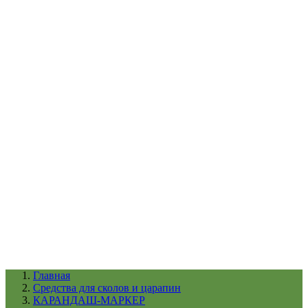
УХОД ЗА ШИНАМИ И ДИСКАМИ
КАТАЛОГ ПО НАЗНАЧЕНИЮ
29
АБРАЗИВЫ
АВТОЭМАЛИ
АНТИГРАВИЙ
АНТИКОРРОЗИЙНЫЕ МАТЕРИАЛЫ
АРМИРУЮЩИЕ
МАТЕРИАЛЫ
АЭРОЗОЛЬНЫЕ МАТЕРИАЛЫ
ВСПОМОГАТЕЛЬНЫЕ МАТЕРИАЛЫ
Ещё (22)
КАТАЛОГ ПО ПРОИЗВОДИТЕЛЮ
68
3М
A1
ANEST IWATA
APP
Arnezi
ARTON
ASTROhim
Ещё (61)
Главная
Cредства для сколов и царапин
КАРАНДАШ-МАРКЕР