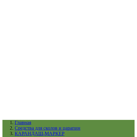
УХОД ЗА ШИНАМИ И ДИСКАМИ
КАТАЛОГ ПО НАЗНАЧЕНИЮ
29
АБРАЗИВЫ
АВТОЭМАЛИ
АНТИГРАВИЙ
АНТИКОРРОЗИЙНЫЕ МАТЕРИАЛЫ
АРМИРУЮЩИЕ
МАТЕРИАЛЫ
АЭРОЗОЛЬНЫЕ МАТЕРИАЛЫ
ВСПОМОГАТЕЛЬНЫЕ МАТЕРИАЛЫ
Ещё (22)
КАТАЛОГ ПО ПРОИЗВОДИТЕЛЮ
68
3М
A1
ANEST IWATA
APP
Arnezi
ARTON
ASTROhim
Ещё (61)
Главная
Cредства для сколов и царапин
КАРАНДАШ-МАРКЕР