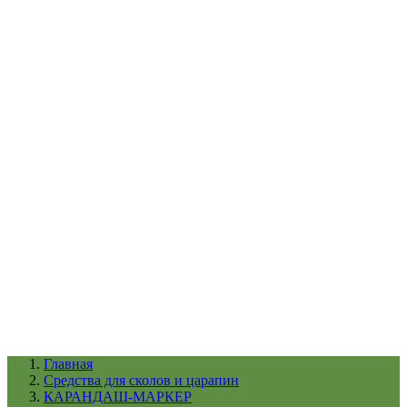
УХОД ЗА ШИНАМИ И ДИСКАМИ
КАТАЛОГ ПО НАЗНАЧЕНИЮ
29
АБРАЗИВЫ
АВТОЭМАЛИ
АНТИГРАВИЙ
АНТИКОРРОЗИЙНЫЕ МАТЕРИАЛЫ
АРМИРУЮЩИЕ
МАТЕРИАЛЫ
АЭРОЗОЛЬНЫЕ МАТЕРИАЛЫ
ВСПОМОГАТЕЛЬНЫЕ МАТЕРИАЛЫ
Ещё (22)
КАТАЛОГ ПО ПРОИЗВОДИТЕЛЮ
68
3М
A1
ANEST IWATA
APP
Arnezi
ARTON
ASTROhim
Ещё (61)
Главная
Cредства для сколов и царапин
КАРАНДАШ-МАРКЕР