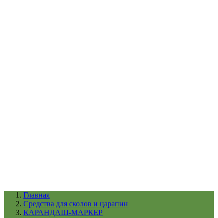
УХОД ЗА ШИНАМИ И ДИСКАМИ
КАТАЛОГ ПО НАЗНАЧЕНИЮ
29
АБРАЗИВЫ
АВТОЭМАЛИ
АНТИГРАВИЙ
АНТИКОРРОЗИЙНЫЕ МАТЕРИАЛЫ
АРМИРУЮЩИЕ
МАТЕРИАЛЫ
АЭРОЗОЛЬНЫЕ МАТЕРИАЛЫ
ВСПОМОГАТЕЛЬНЫЕ МАТЕРИАЛЫ
Ещё (22)
КАТАЛОГ ПО ПРОИЗВОДИТЕЛЮ
68
3М
A1
ANEST IWATA
APP
Arnezi
ARTON
ASTROhim
Ещё (61)
Главная
Cредства для сколов и царапин
КАРАНДАШ-МАРКЕР