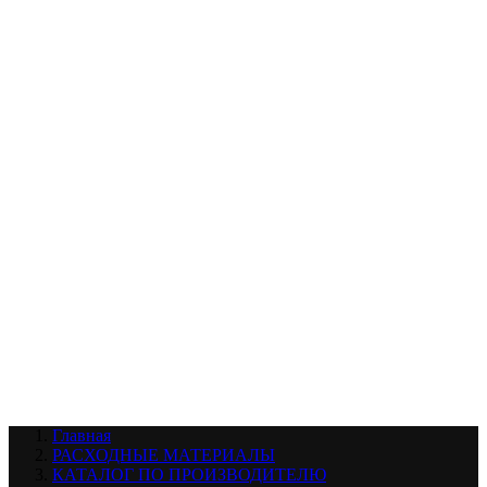
УХОД ЗА ШИНАМИ И ДИСКАМИ
КАТАЛОГ ПО НАЗНАЧЕНИЮ
29
АБРАЗИВЫ
АВТОЭМАЛИ
АНТИГРАВИЙ
АНТИКОРРОЗИЙНЫЕ МАТЕРИАЛЫ
АРМИРУЮЩИЕ
МАТЕРИАЛЫ
АЭРОЗОЛЬНЫЕ МАТЕРИАЛЫ
ВСПОМОГАТЕЛЬНЫЕ МАТЕРИАЛЫ
Ещё (22)
КАТАЛОГ ПО ПРОИЗВОДИТЕЛЮ
68
3М
A1
ANEST IWATA
APP
Arnezi
ARTON
ASTROhim
Ещё (61)
Главная
РАСХОДНЫЕ МАТЕРИАЛЫ
КАТАЛОГ ПО ПРОИЗВОДИТЕЛЮ