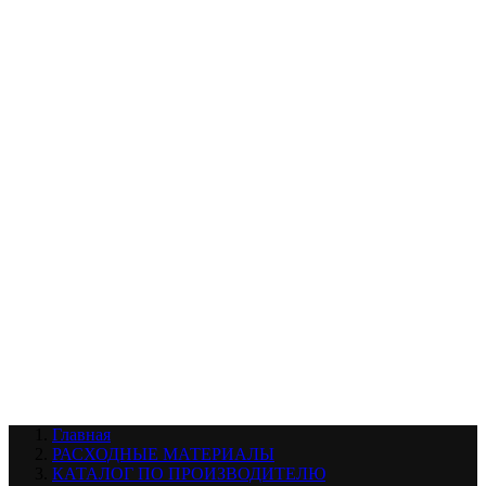
УХОД ЗА ШИНАМИ И ДИСКАМИ
КАТАЛОГ ПО НАЗНАЧЕНИЮ
29
АБРАЗИВЫ
АВТОЭМАЛИ
АНТИГРАВИЙ
АНТИКОРРОЗИЙНЫЕ МАТЕРИАЛЫ
АРМИРУЮЩИЕ
МАТЕРИАЛЫ
АЭРОЗОЛЬНЫЕ МАТЕРИАЛЫ
ВСПОМОГАТЕЛЬНЫЕ МАТЕРИАЛЫ
Ещё (22)
КАТАЛОГ ПО ПРОИЗВОДИТЕЛЮ
68
3М
A1
ANEST IWATA
APP
Arnezi
ARTON
ASTROhim
Ещё (61)
Главная
РАСХОДНЫЕ МАТЕРИАЛЫ
КАТАЛОГ ПО ПРОИЗВОДИТЕЛЮ