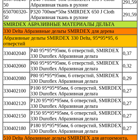
291,59
50
Абразивная ткань в рулоне
650700320-
P320 700мм*50м SMIRDEX 650 J Cloth
291,59
50
Абразивная ткань в рулоне
SMIRDEX АБРАЗИВНЫЕ МАТЕРИАЛЫ ДЕЛЬТА
330 Delta Абразивные дельты SMIRDEX для дерева
Абразивные дельты SMIRDEX 330 Delta, 95*95*95, 6
отверстий
P40 95*95*95мм, 6 отверстий, SMIRDEX
330402040
0,37
330 Duroflex Абразивная дельта
P60 95*95*95мм, 6 отверстий, SMIRDEX
330402060
0,32
330 Duroflex Абразивная дельта
P80 95*95*95мм, 6 отверстий, SMIRDEX
330402080
0,29
330 Duroflex Абразивная дельта
P100 95*95*95мм, 6 отверстий, SMIRDEX
330402100
0,27
330 Duroflex Абразивная дельта
P120 95*95*95мм, 6 отверстий, SMIRDEX
330402120
0,27
330 Duroflex Абразивная дельта
P150 95*95*95мм, 6 отверстий, SMIRDEX
330402150
0,27
330 Duroflex Абразивная дельта
P180 95*95*95мм, 6 отверстий, SMIRDEX
330402180
0,27
330 Duroflex Абразивная дельта
510 Delta Абразивные дельты SMIRDEX для авторемонта,