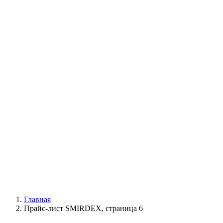
УХОД ЗА ШИНАМИ И ДИСКАМИ
КАТАЛОГ ПО НАЗНАЧЕНИЮ
29
АБРАЗИВЫ
АВТОЭМАЛИ
АНТИГРАВИЙ
АНТИКОРРОЗИЙНЫЕ МАТЕРИАЛЫ
АРМИРУЮЩИЕ
МАТЕРИАЛЫ
АЭРОЗОЛЬНЫЕ МАТЕРИАЛЫ
ВСПОМОГАТЕЛЬНЫЕ МАТЕРИАЛЫ
Ещё (22)
КАТАЛОГ ПО ПРОИЗВОДИТЕЛЮ
68
3М
A1
ANEST IWATA
APP
Arnezi
ARTON
ASTROhim
Ещё (61)
Главная
Прайс-лист SMIRDEX, страница 6