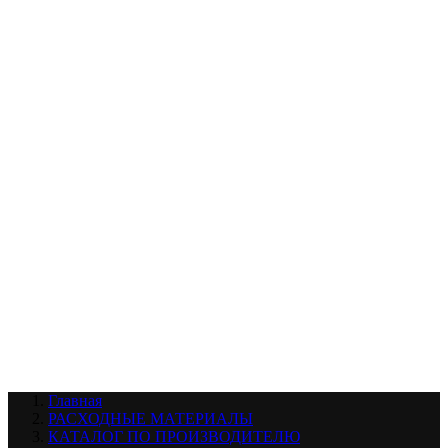
УХОД ЗА ШИНАМИ И ДИСКАМИ
КАТАЛОГ ПО НАЗНАЧЕНИЮ
29
АБРАЗИВЫ
АВТОЭМАЛИ
АНТИГРАВИЙ
АНТИКОРРОЗИЙНЫЕ МАТЕРИАЛЫ
АРМИРУЮЩИЕ
МАТЕРИАЛЫ
АЭРОЗОЛЬНЫЕ МАТЕРИАЛЫ
ВСПОМОГАТЕЛЬНЫЕ МАТЕРИАЛЫ
Ещё (22)
КАТАЛОГ ПО ПРОИЗВОДИТЕЛЮ
68
3М
A1
ANEST IWATA
APP
Arnezi
ARTON
ASTROhim
Ещё (61)
Главная
РАСХОДНЫЕ МАТЕРИАЛЫ
КАТАЛОГ ПО ПРОИЗВОДИТЕЛЮ