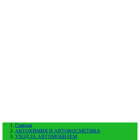
УХОД ЗА ШИНАМИ И ДИСКАМИ
КАТАЛОГ ПО НАЗНАЧЕНИЮ
29
АБРАЗИВЫ
АВТОЭМАЛИ
АНТИГРАВИЙ
АНТИКОРРОЗИЙНЫЕ МАТЕРИАЛЫ
АРМИРУЮЩИЕ
МАТЕРИАЛЫ
АЭРОЗОЛЬНЫЕ МАТЕРИАЛЫ
ВСПОМОГАТЕЛЬНЫЕ МАТЕРИАЛЫ
Ещё (22)
КАТАЛОГ ПО ПРОИЗВОДИТЕЛЮ
68
3М
A1
ANEST IWATA
APP
Arnezi
ARTON
ASTROhim
Ещё (61)
Главная
АВТОХИМИЯ И АВТОКОСМЕТИКА
УХОД ЗА АВТОМОБИЛЕМ